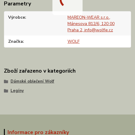
Parametry
Výrobce
MAREON-WEAR s.r.o.,
Mánesova 812/6, 120 00
Praha 2, info@wolfie.cz
Značka
WOLF
Zboží zařazeno v kategoriích
Dámské oblečení Wolf
Legíny
Informace pro zákazníky