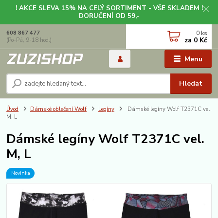
! AKCE SLEVA 15% NA CELÝ SORTIMENT - VŠE SKLADEM !
DORUČENÍ OD 59,-
0
ks
608 867 477
za
0 Kč
(Po-Pá, 9-18 hod.)
Menu
Hledat
Úvod
Dámské oblečení Wolf
Legíny
Dámské legíny Wolf T2371C vel.
M, L
Dámské legíny Wolf T2371C vel.
M, L
Novinka