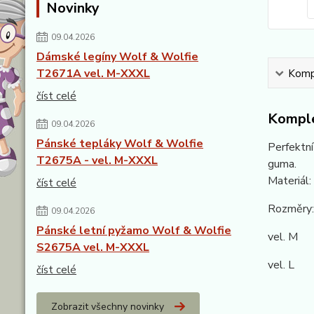
Novinky
09.04.2026
Dámské legíny Wolf & Wolfie
T2671A vel. M-XXXL
Kompl
číst celé
Komple
09.04.2026
Pánské tepláky Wolf & Wolfie
Perfektní
T2675A - vel. M-XXXL
guma.
Materiál
číst celé
Rozměry:
09.04.2026
Pánské letní pyžamo Wolf & Wolfie
vel. M c
S2675A vel. M-XXXL
vel. L c
číst celé
Zobrazit všechny novinky