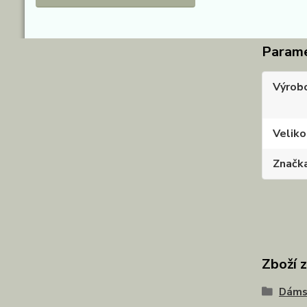
Param
Výrob
Veliko
Značk
Zboží 
Dáms