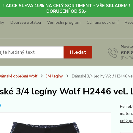
! AKCE SLEVA 15% NA CELÝ SORTIMENT - VŠE SKLADEM !
DORUČENÍ OD 59,-
nky
Doprava a platba
Věrnostní program
Ochrana soukromí
Rec
Nevíte
Hledat
608 
(Po-Pá
ámské oblečení Wolf
3/4 legíny
Dámské 3/4 legíny Wolf H2446 vel.
ké 3/4 legíny Wolf H2446 vel. L
Perfekt
materi
celý p