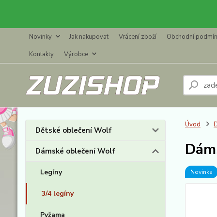
Novinky
Jak nakupovat
Vrácení zboží
Obchodní podmí
Kontakty
Výrobce
Úvod
D
Dětské oblečení Wolf
Dáms
Dámské oblečení Wolf
Legíny
Novinka
3/4 legíny
Pyžama