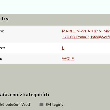
etry
ce
MAREON-WEAR s.r.o., Mán
120 00 Praha 2, info@wolfi
st
L
a
WOLF
zařazeno v kategoriích
ké oblečení Wolf
3/4 legíny