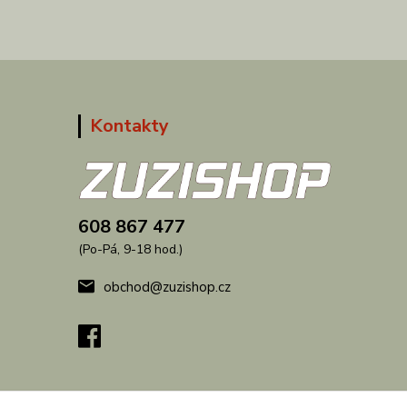
Kontakty
608 867 477
(Po-Pá, 9-18 hod.)
obchod@zuzishop.cz