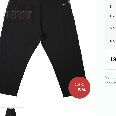
Dos
Bar
Vel
Nej
18
Číslo p
Značka:
219 Kč
- 15 %