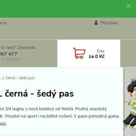
enze
Přihlášení
 si rady? Zavolejte.
0
ks
867 477
za
0 Kč
, 9-18 hod.)
 L černá - šedý pas
 černá - šedý pas
ní 3/4 legíny z nové kolekce od Wolfa. Pružný, elastický
ál. Vhodné na sport i na běžné nošení. V pase pohodlná guma.
opis