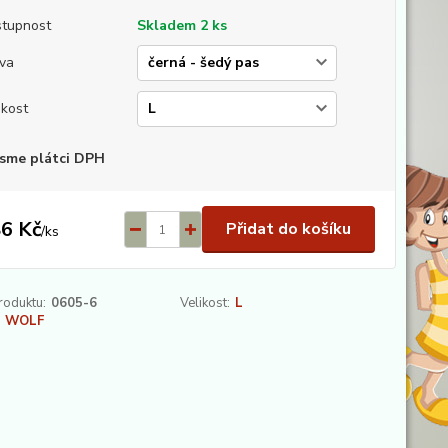
tupnost
Skladem 2 ks
va
ikost
sme plátci DPH
6 Kč
Přidat do košíku
/
ks
roduktu:
0605-6
Velikost:
L
WOLF