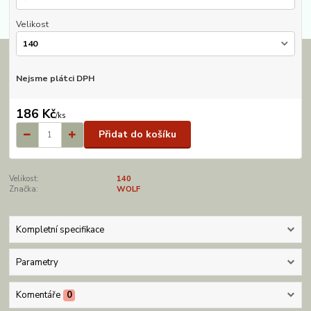
Velikost
Nejsme plátci DPH
186 Kč
/
ks
Přidat do košíku
Velikost:
140
Značka:
WOLF
Kompletní specifikace
Parametry
Komentáře
0