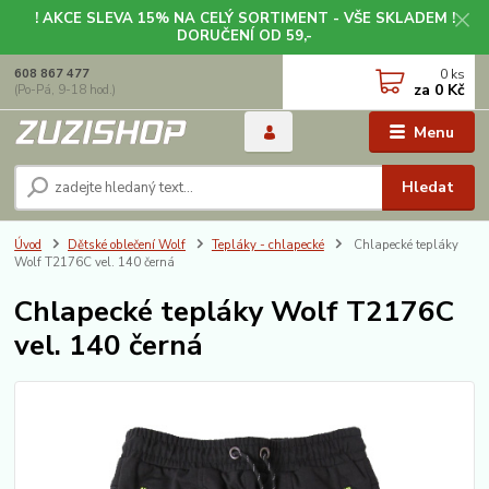
! AKCE SLEVA 15% NA CELÝ SORTIMENT - VŠE SKLADEM !
DORUČENÍ OD 59,-
0
ks
608 867 477
za
0 Kč
(Po-Pá, 9-18 hod.)
Menu
Hledat
Úvod
Dětské oblečení Wolf
Tepláky - chlapecké
Chlapecké tepláky
Wolf T2176C vel. 140 černá
Chlapecké tepláky Wolf T2176C
vel. 140 černá