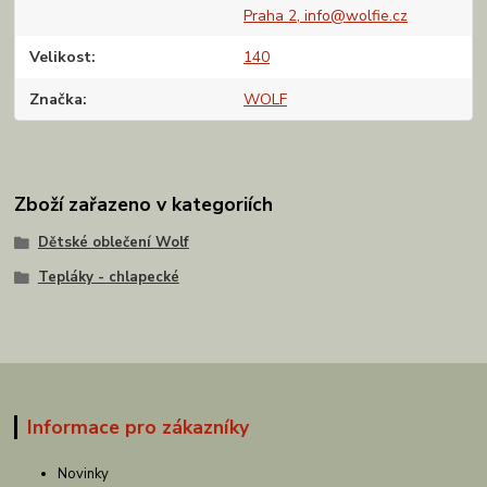
Praha 2, info@wolfie.cz
Velikost
140
Značka
WOLF
Zboží zařazeno v kategoriích
Dětské oblečení Wolf
Tepláky - chlapecké
Informace pro zákazníky
Novinky