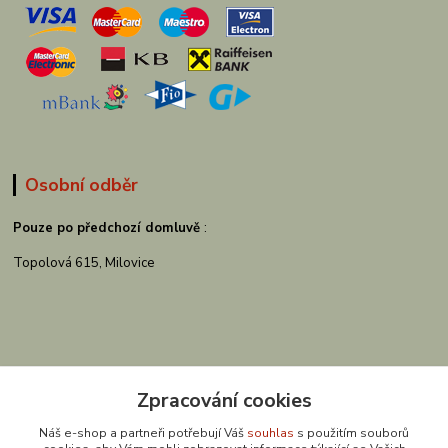
Osobní odběr
Pouze po předchozí domluvě
:
Topolová 615, Milovice
Zpracování cookies
Náš e-shop a partneři potřebují Váš
souhlas
s použitím souborů