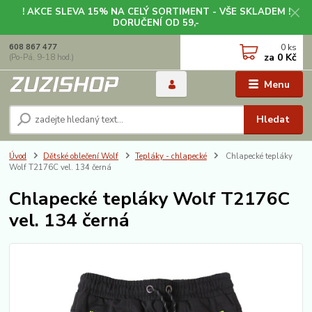
! AKCE SLEVA 15% NA CELÝ SORTIMENT - VŠE SKLADEM !
DORUČENÍ OD 59,-
0
ks
608 867 477
za
0 Kč
(Po-Pá, 9-18 hod.)
Menu
Hledat
Úvod
Dětské oblečení Wolf
Tepláky - chlapecké
Chlapecké tepláky
Wolf T2176C vel. 134 černá
Chlapecké tepláky Wolf T2176C
vel. 134 černá