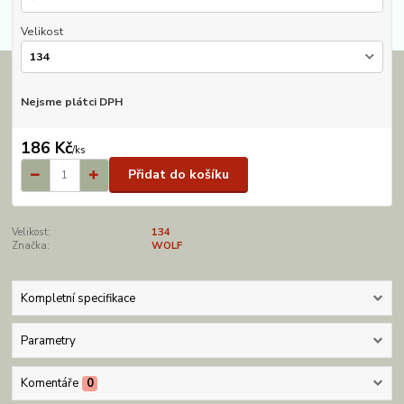
Velikost
Nejsme plátci DPH
186 Kč
/
ks
Přidat do košíku
Velikost:
134
Značka:
WOLF
Kompletní specifikace
Parametry
Komentáře
0