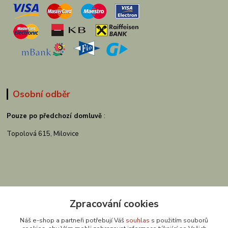
Osobní odběr
Pouze po předchozí domluvě
:
Topolová 615, Milovice
Zpracování cookies
Náš e-shop a partneři potřebují Váš
souhlas
s použitím souborů