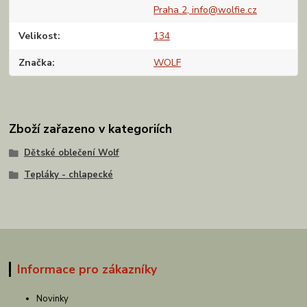
Praha 2, info@wolfie.cz
Velikost
134
Značka
WOLF
Zboží zařazeno v kategoriích
Dětské oblečení Wolf
Tepláky - chlapecké
Informace pro zákazníky
Novinky