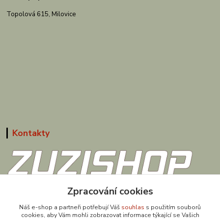
Topolová 615, Milovice
Kontakty
608 867 477
Zpracování cookies
(Po-Pá, 9-18 hod.)
Náš e-shop a partneři potřebují Váš
souhlas
s použitím souborů
cookies, aby Vám mohli zobrazovat informace týkající se Vašich
obchod@zuzishop.cz