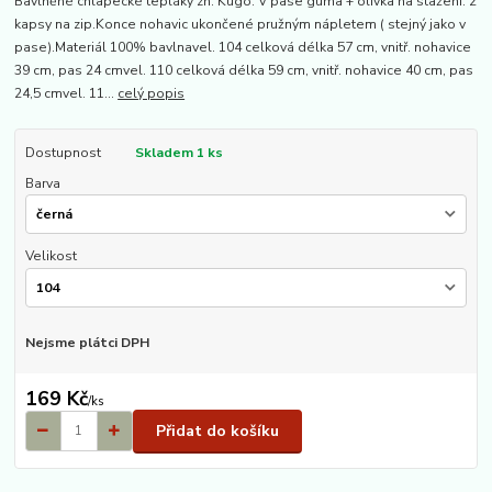
Bavlněné chlapecké tepláky zn. Kugo. V pase guma + olivka na stažení. 2
kapsy na zip.Konce nohavic ukončené pružným nápletem ( stejný jako v
pase).Materiál 100% bavlnavel. 104 celková délka 57 cm, vnitř. nohavice
39 cm, pas 24 cmvel. 110 celková délka 59 cm, vnitř. nohavice 40 cm, pas
24,5 cmvel. 11...
celý popis
Dostupnost
Skladem 1 ks
Barva
Velikost
Nejsme plátci DPH
169 Kč
/
ks
Přidat do košíku