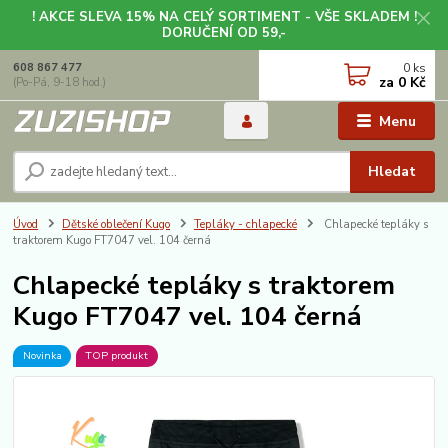
! AKCE SLEVA 15% NA CELÝ SORTIMENT - VŠE SKLADEM !
DORUČENÍ OD 59,-
0
ks
608 867 477
za
0 Kč
(Po-Pá, 9-18 hod.)
Menu
Hledat
Úvod
Dětské oblečení Kugo
Tepláky - chlapecké
Chlapecké tepláky s
traktorem Kugo FT7047 vel. 104 černá
Chlapecké tepláky s traktorem
Kugo FT7047 vel. 104 černá
Novinka
TOP produkt