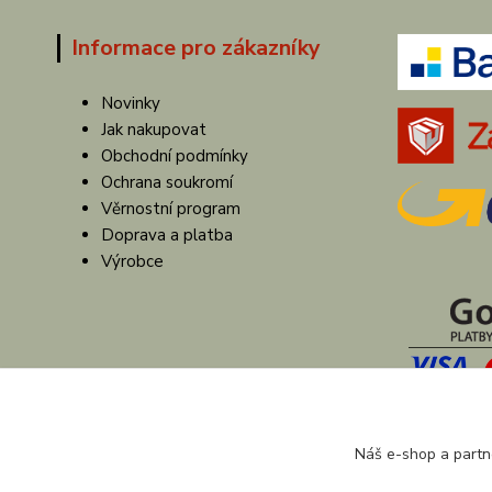
Informace pro zákazníky
Novinky
Jak nakupovat
Obchodní podmínky
Ochrana soukromí
Věrnostní program
Doprava a platba
Výrobce
Náš e-shop a partn