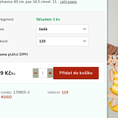
nohavice 40 cm, pas 24,5 cmvel. 11...
celý popis
tupnost
Skladem 1 ks
va
ikost
sme plátci DPH
9 Kč
Přidat do košíku
/
ks
roduktu:
170825-2
Velikost:
110
KUGO