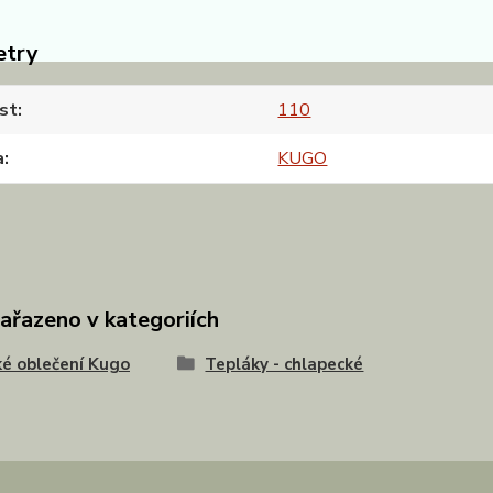
etry
st
110
a
KUGO
zařazeno v kategoriích
é oblečení Kugo
Tepláky - chlapecké