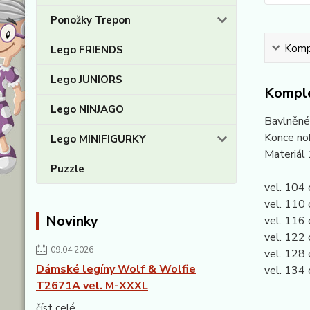
Ponožky Trepon
Kompl
Lego FRIENDS
Lego JUNIORS
Komple
Lego NINJAGO
Bavlněné 
Konce noh
Lego MINIFIGURKY
Materiál
Puzzle
vel. 104 
vel. 110 
Novinky
vel. 116 
vel. 122 
09.04.2026
vel. 128 
Dámské legíny Wolf & Wolfie
vel. 134 
T2671A vel. M-XXXL
číst celé