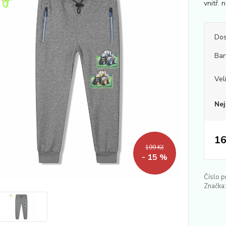
vnitř. 
Dos
Bar
Vel
Nej
16
199 Kč
- 15 %
Číslo p
Značka: