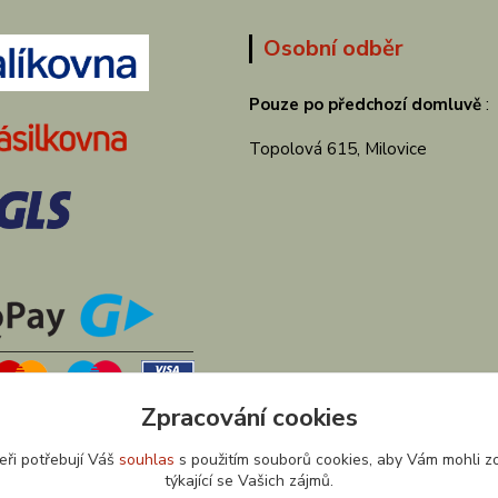
Osobní odběr
Pouze po předchozí domluvě
:
Topolová 615, Milovice
Zpracování cookies
eři potřebují Váš
souhlas
s použitím souborů cookies, aby Vám mohli z
týkající se Vašich zájmů.