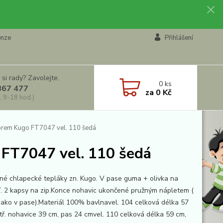
enze
Přihlášení
 si rady? Zavolejte.
0
ks
867 477
za
0 Kč
, 9-18 hod.)
torem Kugo FT7047 vel. 110 šedá
 FT7047 vel. 110 šedá
né chlapecké tepláky zn. Kugo. V pase guma + olivka na
í. 2 kapsy na zip.Konce nohavic ukončené pružným nápletem (
 jako v pase).Materiál 100% bavlnavel. 104 celková délka 57
itř. nohavice 39 cm, pas 24 cmvel. 110 celková délka 59 cm,