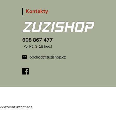
Kontakty
608 867 477
(Po-Pá, 9-18 hod.)
obchod@zuzishop.cz
obrazovat informace