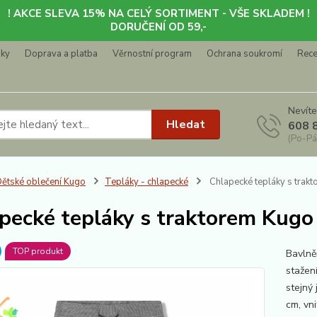
! AKCE SLEVA 15% NA CELÝ SORTIMENT - VŠE SKLADEM !
DORUČENÍ OD 59,-
nky
Doprava a platba
Věrnostní program
Ochrana soukromí
Rec
Nevíte
Hledat
608 
(Po-Pá
ětské oblečení Kugo
Tepláky - chlapecké
Chlapecké tepláky s trak
pecké tepláky s traktorem Kugo
TOP produkt
Bavlně
stažen
stejný
cm, vn