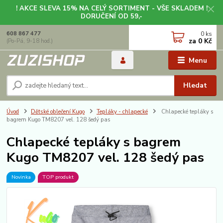
! AKCE SLEVA 15% NA CELÝ SORTIMENT - VŠE SKLADEM !
DORUČENÍ OD 59,-
0
ks
608 867 477
za
0 Kč
(Po-Pá, 9-18 hod.)
Menu
Hledat
Úvod
Dětské oblečení Kugo
Tepláky - chlapecké
Chlapecké tepláky s
bagrem Kugo TM8207 vel. 128 šedý pas
Chlapecké tepláky s bagrem
Kugo TM8207 vel. 128 šedý pas
Novinka
TOP produkt