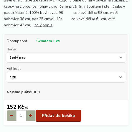
Bavlněné chlapecké tepláky zn. Kugo. V pase guma + olivka na stažení. 2
kapsy na zip.Konce nohavic ukončené pružným nápletem ( stejný jako v
pase).Materiál 100% bavlnavel. 98 celková délka 58 cm, vnitř.
nohavice 38 cm, pas 25 cmvel. 104 celková délka 61 cm, vnitř.
nohavice 42 cm,...
celý popis
Dostupnost
Skladem 1 ks
Barva
Velikost
Nejsme plátci DPH
152 Kč
/
ks
Přidat do košíku