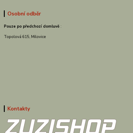
Osobní odběr
Pouze po předchozí domluvě
:
Topolová 615, Milovice
Kontakty