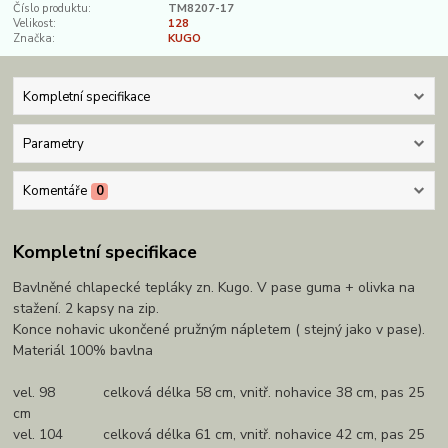
Číslo produktu:
TM8207-17
Velikost:
128
Značka:
KUGO
Kompletní specifikace
Parametry
Komentáře
0
Kompletní specifikace
Bavlněné chlapecké tepláky zn. Kugo. V pase guma + olivka na
stažení. 2 kapsy na zip.
Konce nohavic ukončené pružným nápletem ( stejný jako v pase).
Materiál 100% bavlna
vel. 98 celková délka 58 cm, vnitř. nohavice 38 cm, pas 25
cm
vel. 104 celková délka 61 cm, vnitř. nohavice 42 cm, pas 25