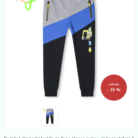
179 Kč
- 15 %