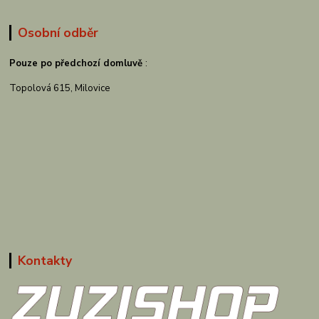
Osobní odběr
Pouze po předchozí domluvě
:
Topolová 615, Milovice
Kontakty