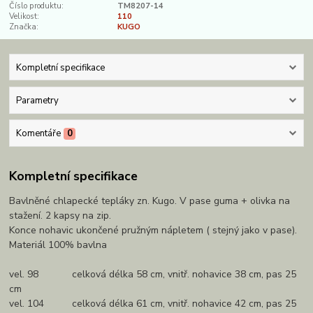
Číslo produktu:
TM8207-14
Velikost:
110
Značka:
KUGO
Kompletní specifikace
Parametry
Komentáře
0
Kompletní specifikace
Bavlněné chlapecké tepláky zn. Kugo. V pase guma + olivka na
stažení. 2 kapsy na zip.
Konce nohavic ukončené pružným nápletem ( stejný jako v pase).
Materiál 100% bavlna
vel. 98 celková délka 58 cm, vnitř. nohavice 38 cm, pas 25
cm
vel. 104 celková délka 61 cm, vnitř. nohavice 42 cm, pas 25