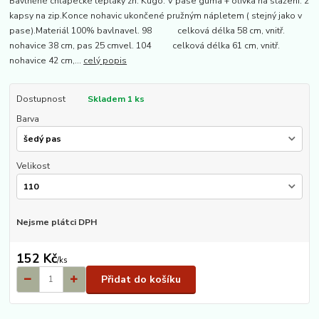
Bavlněné chlapecké tepláky zn. Kugo. V pase guma + olivka na stažení. 2
kapsy na zip.Konce nohavic ukončené pružným nápletem ( stejný jako v
pase).Materiál 100% bavlnavel. 98 celková délka 58 cm, vnitř.
nohavice 38 cm, pas 25 cmvel. 104 celková délka 61 cm, vnitř.
nohavice 42 cm,...
celý popis
Dostupnost
Skladem 1 ks
Barva
Velikost
Nejsme plátci DPH
152 Kč
/
ks
Přidat do košíku