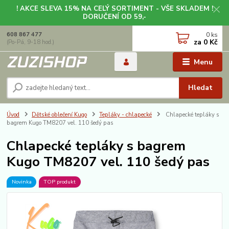
! AKCE SLEVA 15% NA CELÝ SORTIMENT - VŠE SKLADEM !
DORUČENÍ OD 59,-
0
ks
608 867 477
za
0 Kč
(Po-Pá, 9-18 hod.)
Menu
Hledat
Úvod
Dětské oblečení Kugo
Tepláky - chlapecké
Chlapecké tepláky s
bagrem Kugo TM8207 vel. 110 šedý pas
Chlapecké tepláky s bagrem
Kugo TM8207 vel. 110 šedý pas
Novinka
TOP produkt