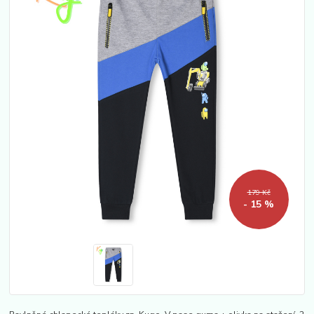
179 Kč
- 15 %