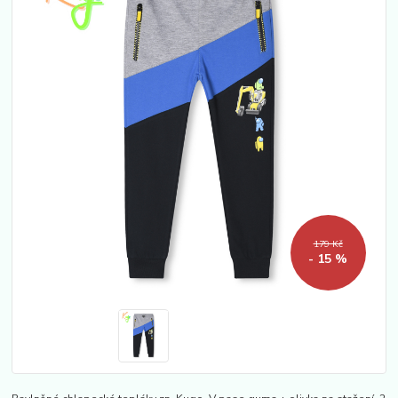
179 Kč
- 15 %