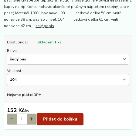
Bavlněné chlapecké tepláky zn. Kugo. V pase guma + olivka na stažení. 2
kapsy na zip.Konce nohavic ukončené pružným nápletem ( stejný jako v
pase).Materiál 100% bavlnavel. 98 celková délka 58 cm, vnitř.
nohavice 38 cm, pas 25 cmvel. 104 celková délka 61 cm, vnitř.
nohavice 42 cm,...
celý popis
Dostupnost
Skladem 1 ks
Barva
Velikost
Nejsme plátci DPH
152 Kč
/
ks
Přidat do košíku