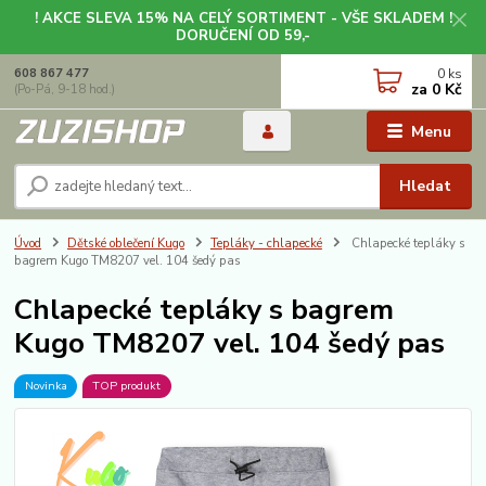
! AKCE SLEVA 15% NA CELÝ SORTIMENT - VŠE SKLADEM !
DORUČENÍ OD 59,-
0
ks
608 867 477
za
0 Kč
(Po-Pá, 9-18 hod.)
Menu
Hledat
Úvod
Dětské oblečení Kugo
Tepláky - chlapecké
Chlapecké tepláky s
bagrem Kugo TM8207 vel. 104 šedý pas
Chlapecké tepláky s bagrem
Kugo TM8207 vel. 104 šedý pas
Novinka
TOP produkt