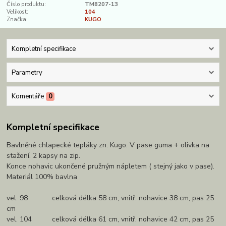
Číslo produktu:
TM8207-13
Velikost:
104
Značka:
KUGO
Kompletní specifikace
Parametry
Komentáře
0
Kompletní specifikace
Bavlněné chlapecké tepláky zn. Kugo. V pase guma + olivka na
stažení. 2 kapsy na zip.
Konce nohavic ukončené pružným nápletem ( stejný jako v pase).
Materiál 100% bavlna
vel. 98 celková délka 58 cm, vnitř. nohavice 38 cm, pas 25
cm
vel. 104 celková délka 61 cm, vnitř. nohavice 42 cm, pas 25