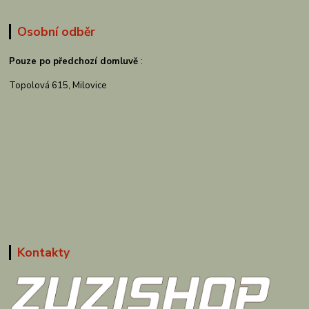
Osobní odběr
Pouze po předchozí domluvě
:
Topolová 615, Milovice
Kontakty