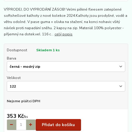
VÝPRODEJ, DO VYPRODÁNÍ ZÁSOB! Velmi pěkné fleesem zateplené
softshellové kalhoty z nové kolekce 2024.Kalhoty jsou prodyšné, vodě a
větru odolné. V pase guma + olivka na stažení, na konci nohavic všitý
návlek proti napadání sněhu. 2 kapsy na zip. Materiál 100% polyester -
příjemný na dotek.vel. 116 c...
celý popis
Dostupnost
Skladem 1 ks
Barva
Velikost
Nejsme plátci DPH
353 Kč
/
ks
Přidat do košíku