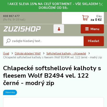
! AKCE SLEVA 15% NA CELÝ SORTIMENT - VŠE SKLADEM !
DORUČENÍ OD 59,-
0
ks
608 867 477
za
0 Kč
(Po-Pá, 9-18 hod.)
Menu
Hledat
Úvod
Dětské oblečení Wolf
Softshellové kalhoty - chlapecké
Chlapecké softshellové kalhoty s fleesem Wolf B2494 vel. 122 černé - modrý zip
Chlapecké softshellové kalhoty s
fleesem Wolf B2494 vel. 122
černé - modrý zip
Novinka