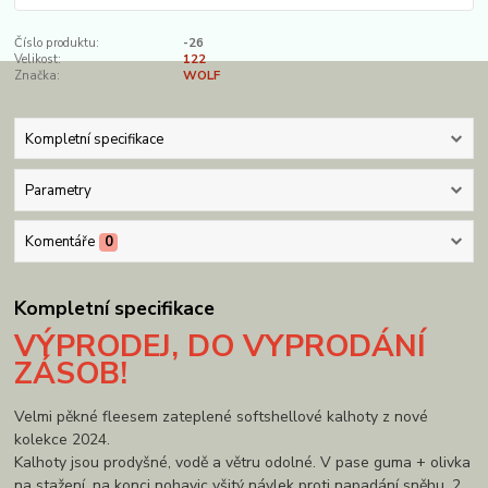
Číslo produktu:
-26
Velikost:
122
Značka:
WOLF
Kompletní specifikace
Parametry
Komentáře
0
Kompletní specifikace
VÝPRODEJ, DO VYPRODÁNÍ
ZÁSOB!
Velmi pěkné fleesem zateplené softshellové kalhoty z nové
kolekce 2024.
Kalhoty jsou prodyšné, vodě a větru odolné. V pase guma + olivka
na stažení, na konci nohavic všitý návlek proti napadání sněhu. 2