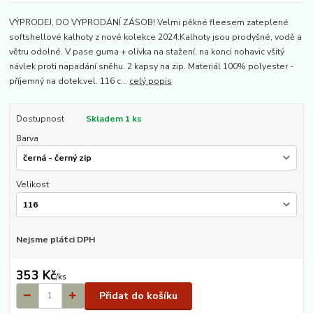
VÝPRODEJ, DO VYPRODÁNÍ ZÁSOB! Velmi pěkné fleesem zateplené
softshellové kalhoty z nové kolekce 2024.Kalhoty jsou prodyšné, vodě a
větru odolné. V pase guma + olivka na stažení, na konci nohavic všitý
návlek proti napadání sněhu. 2 kapsy na zip. Materiál 100% polyester -
příjemný na dotek.vel. 116 c...
celý popis
Dostupnost
Skladem 1 ks
Barva
Velikost
Nejsme plátci DPH
353 Kč
/
ks
Přidat do košíku