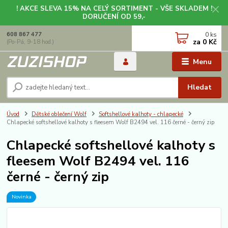
! AKCE SLEVA 15% NA CELÝ SORTIMENT - VŠE SKLADEM !
DORUČENÍ OD 59,-
0
ks
608 867 477
za
0 Kč
(Po-Pá, 9-18 hod.)
Menu
Hledat
Úvod
Dětské oblečení Wolf
Softshellové kalhoty - chlapecké
Chlapecké softshellové kalhoty s fleesem Wolf B2494 vel. 116 černé - černý zip
Chlapecké softshellové kalhoty s
fleesem Wolf B2494 vel. 116
černé - černý zip
Novinka