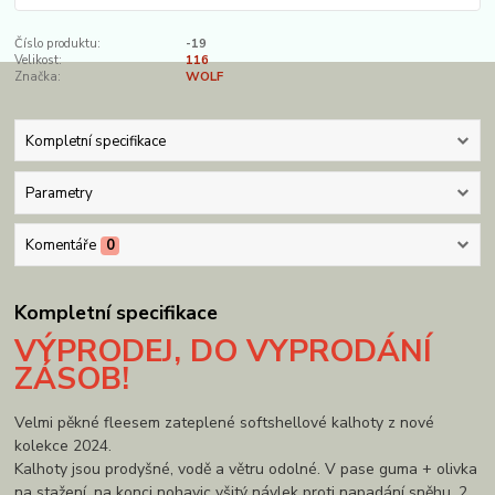
Číslo produktu:
-19
Velikost:
116
Značka:
WOLF
Kompletní specifikace
Parametry
Komentáře
0
Kompletní specifikace
VÝPRODEJ, DO VYPRODÁNÍ
ZÁSOB!
Velmi pěkné fleesem zateplené softshellové kalhoty z nové
kolekce 2024.
Kalhoty jsou prodyšné, vodě a větru odolné. V pase guma + olivka
na stažení, na konci nohavic všitý návlek proti napadání sněhu. 2