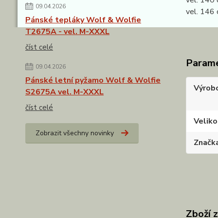
09.04.2026
vel. 146 
Pánské tepláky Wolf & Wolfie
T2675A - vel. M-XXXL
číst celé
Param
09.04.2026
Pánské letní pyžamo Wolf & Wolfie
Výrob
S2675A vel. M-XXXL
číst celé
Veliko
Zobrazit všechny novinky
Značk
Zboží 