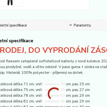
etní specifikace
Parametry
tní specifikace
RODEJ, DO VYPRODÁNÍ ZÁS
kné fleesem zateplené softshellové kalhoty z nové kolekce 20
sou prodyšné, vodě a větru odolné. V pase guma + olivka na staže
zip. Materiál 100% polyester - příjemný na dotek.
celková délka 71 cm, vnitř. nohavice 48 cm, pas 25 cm
celková délka 75 cm, vnitř. nohavice 49 cm, pas 27 cm
celková délka 78 cm, vnitř. nohavice 53 cm, pas 29 cm
celková délka 81 cm, vnitř. nohavice 56 cm, pas 29 cm
celková délka 87 cm, vnitř. nohavice 60 cm, pas 30 cm