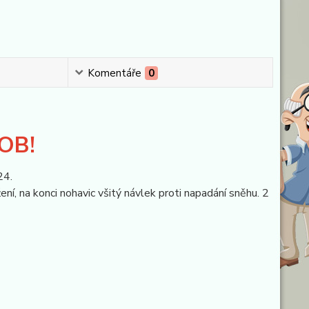
Komentáře
0
OB!
24.
ní, na konci nohavic všitý návlek proti napadání sněhu. 2