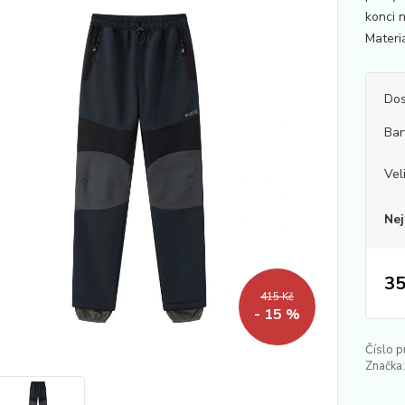
konci 
Materi
Dos
Bar
Vel
Nej
35
415 Kč
- 15 %
Číslo p
Značka: