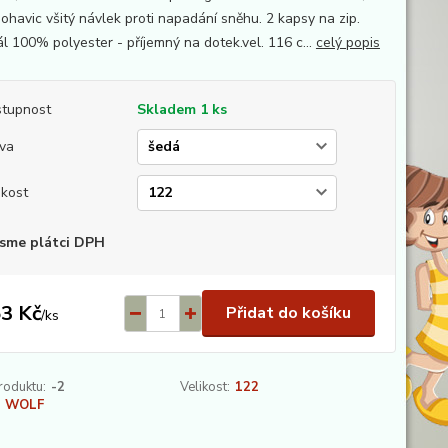
nohavic všitý návlek proti napadání sněhu. 2 kapsy na zip.
ál 100% polyester - příjemný na dotek.vel. 116 c...
celý popis
tupnost
Skladem 1 ks
va
ikost
sme plátci DPH
3 Kč
Přidat do košíku
/
ks
roduktu:
-2
Velikost:
122
WOLF