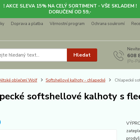
! AKCE SLEVA 15% NA CELÝ SORTIMENT - VŠE SKLADEM !
DORUČENÍ OD 59,-
nky
Doprava a platba
Věrnostní program
Ochrana soukromí
Rec
Nevíte
Hledat
608 
(Po-Pá
ětské oblečení Wolf
Softshellové kalhoty - chlapecké
Chlapecké sof
pecké softshellové kalhoty s fl
VÝPRO
zatepl
prodyš