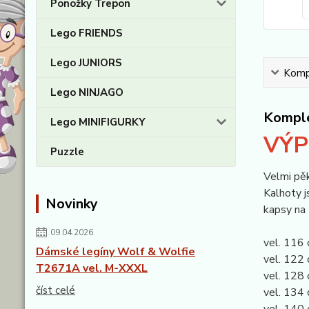
Ponožky Trepon
Lego FRIENDS
Lego JUNIORS
Kompl
Lego NINJAGO
Komple
Lego MINIFIGURKY
VÝP
Puzzle
Velmi pě
Kalhoty j
Novinky
kapsy na 
09.04.2026
vel. 116 
Dámské legíny Wolf & Wolfie
vel. 122 
T2671A vel. M-XXXL
vel. 128 
číst celé
vel. 134 
vel. 140 