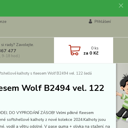
enze
Přihlášení
 si rady? Zavolejte.
0
ks
867 477
za
0 Kč
, 9-18 hod.)
tshellové kalhoty s fleesem Wolf B2494 vel. 122 šedá
eesem Wolf B2494 vel. 122
DEJ, DO VYPRODÁNÍ ZÁSOB! Velmi pěkné fleesem
ené softshellové kalhoty z nové kolekce 2024.Kalhoty jsou
né, vodě a větru odolné. V pase guma + olivka na stažení, na