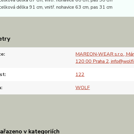
celková délka 91 cm, vnitř. nohavice 63 cm, pas 31 cm
etry
ce
MAREON-WEAR s.r.o., Mán
120 00 Praha 2, info@wolfi
st
122
a
WOLF
zařazeno v kategoriích