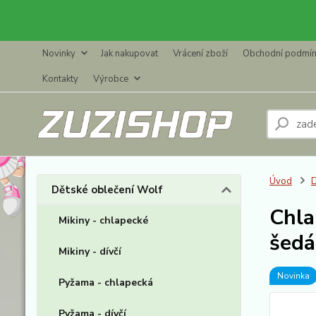
Novinky
Jak nakupovat
Vrácení zboží
Obchodní podmí
Kontakty
Výrobce
Úvod
D
Dětské oblečení Wolf
Chla
Mikiny - chlapecké
šedá
Mikiny - dívčí
Novinka
Pyžama - chlapecká
Pyžama - dívčí