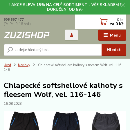
! AKCE SLEVA 15% NA CELÝ SORTIMENT - VŠE SKLADEM !
DORUČENÍ OD 59,-
0
ks
608 867 477
za
0 Kč
(Po-Pá, 9-18 hod.)
Menu
Hledat
Úvod
Novinky
Chlapecké softshellové kalhoty s fleesem Wolf, vel. 116-
146
Chlapecké softshellové kalhoty s
fleesem Wolf, vel. 116-146
16.08.2023