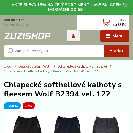
! AKCE SLEVA 15% NA CELÝ SORTIMENT - VŠE SKLADEM !
DORUČENÍ OD 59,-
0
ks
608 867 477
za
0 Kč
(Po-Pá, 9-18 hod.)
Menu
Hledat
Úvod
Dětské oblečení Wolf
Softshellové kalhoty - chlapecké
Chlapecké softhellové kalhoty s fleesem Wolf B2394 vel. 122
Chlapecké softhellové kalhoty s
fleesem Wolf B2394 vel. 122
Novinka
Akce