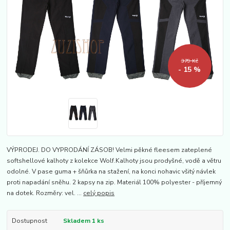
379 Kč
- 15 %
VÝPRODEJ. DO VYPRODÁNÍ ZÁSOB! Velmi pěkné fleesem zateplené
softshellové kalhoty z kolekce Wolf.Kalhoty jsou prodyšné, vodě a větru
odolné. V pase guma + šňůrka na stažení, na konci nohavic všitý návlek
proti napadání sněhu. 2 kapsy na zip. Materiál 100% polyester - příjemný
na dotek. Rozměry: vel. ...
celý popis
Dostupnost
Skladem 1 ks