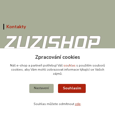
Kontakty
Zpracování cookies
608 867 477
(Po-Pá, 9-18 hod.)
Náš e-shop a partneři potřebují Váš
souhlas
s použitím souborů
cookies, aby Vám mohli zobrazovat informace týkající se Vašich
obchod@zuzishop.cz
zájmů.
Souhlasím
Nastavení
Souhlas můžete odmítnout
zde
.
Vytvořeno na
Eshop-rychle.cz