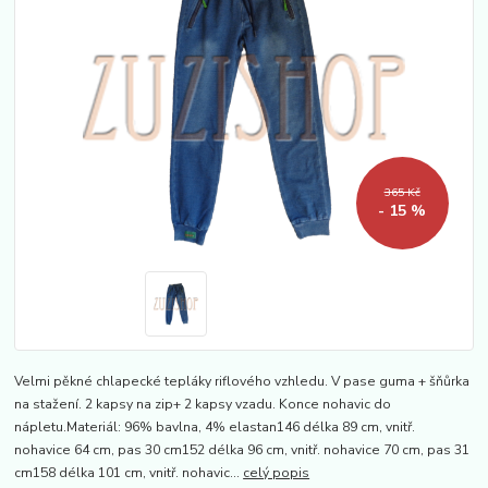
365 Kč
- 15 %
Velmi pěkné chlapecké tepláky riflového vzhledu. V pase guma + šňůrka
na stažení. 2 kapsy na zip+ 2 kapsy vzadu. Konce nohavic do
nápletu.Materiál: 96% bavlna, 4% elastan146 délka 89 cm, vnitř.
nohavice 64 cm, pas 30 cm152 délka 96 cm, vnitř. nohavice 70 cm, pas 31
cm158 délka 101 cm, vnitř. nohavic...
celý popis