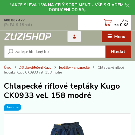
! AKCE SLEVA 15% NA CELÝ SORTIMENT - VŠE SKLADEM !
DORUČENÍ OD 59,-
0
ks
608 867 477
za
0 Kč
(Po-Pá, 9-18 hod.)
Menu
Hledat
Úvod
Dětské oblečení Kugo
Tepláky - chlapecké
Chlapecké riflové
tepláky Kugo CK0933 vel. 158 modré
Chlapecké riflové tepláky Kugo
CK0933 vel. 158 modré
Novinka