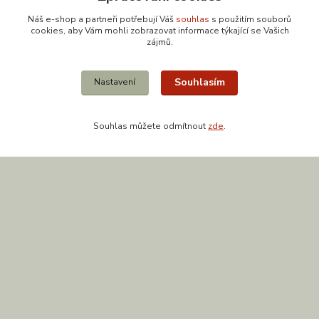
Náš e-shop a partneři potřebují Váš
souhlas
s použitím souborů
cookies, aby Vám mohli zobrazovat informace týkající se Vašich
zájmů.
Kontakty
Souhlasím
Nastavení
Souhlas můžete odmítnout
zde
.
608 867 477
(Po-Pá, 9-18 hod.)
obchod@zuzishop.cz
Vytvořeno na
Eshop-rychle.cz