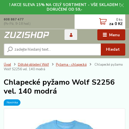
! AKCE SLEVA 15% NA CELÝ SORTIMENT - VŠE SKLADEM !
DORUČENÍ OD 59,-
0
ks
608 867 477
za
0 Kč
(Po-Pá, 9-18 hod.)
Menu
Hledat
Úvod
Dětské oblečení Wolf
Pyžama - chlapecká
Chlapecké pyžamo
Wolf S2256 vel. 140 modrá
Chlapecké pyžamo Wolf S2256
vel. 140 modrá
Novinka