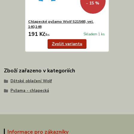
- 15 %
Chlapecké pyžamo Wolf S2156B, vel.
140,146
191 Kč
Skladem 1 ks
/
ks
Zvolit variantu
Zboží zařazeno v kategoriích
Dětské oblečení Wolf
Pyžama - chlapecká
Informace pro zákazníky