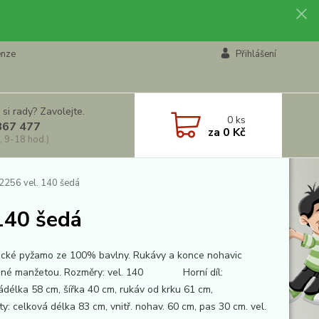
enze
Přihlášení
 si rady? Zavolejte.
0
ks
867 477
za
0 Kč
, 9-18 hod.)
256 vel. 140 šedá
140 šedá
cké pyžamo ze 100% bavlny. Rukávy a konce nohavic
ené manžetou. Rozměry: vel. 140 Horní díl:
vádélka 58 cm, šířka 40 cm, rukáv od krku 61 cm,
y: celková délka 83 cm, vnitř. nohav. 60 cm, pas 30 cm. vel.