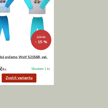
225 Kč
- 15 %
ké pyžamo Wolf S2156B, vel.
č
Skladem 1 ks
/
ks
Zvolit variantu