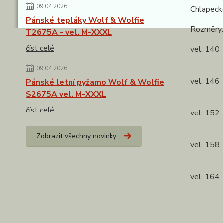
09.04.2026
Chlapeck
Pánské tepláky Wolf & Wolfie
Rozměry:
T2675A - vel. M-XXXL
číst celé
vel. 140
kalhoty
09.04.2026
vel. 146
Pánské letní pyžamo Wolf & Wolfie
kalhoty
S2675A vel. M-XXXL
číst celé
vel. 152
kalhoty
Zobrazit všechny novinky
vel. 158
kalhoty
vel. 164
kalhoty