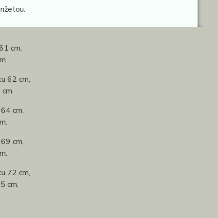
nžetou.
61 cm,
m.
ku 62 cm,
 cm.
 64 cm,
m.
 69 cm,
m.
ku 72 cm,
5 cm.