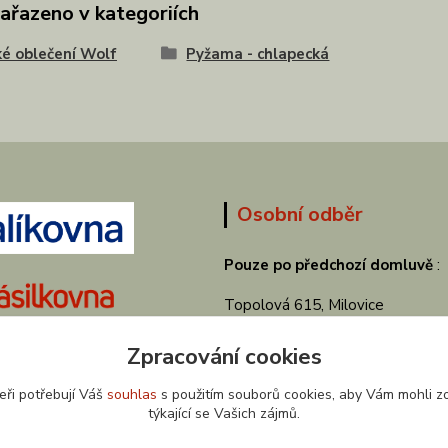
zařazeno v kategoriích
é oblečení Wolf
Pyžama - chlapecká
Osobní odběr
Pouze po předchozí domluvě
:
Topolová 615, Milovice
Zpracování cookies
eři potřebují Váš
souhlas
s použitím souborů cookies, aby Vám mohli z
týkající se Vašich zájmů.