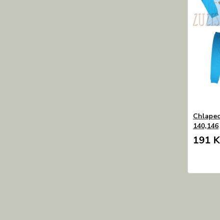
Chlapec
140,146
191 K