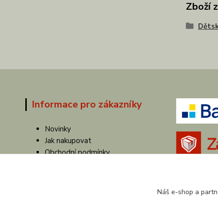
Zboží 
Dětsk
Informace pro zákazníky
Novinky
Jak nakupovat
Obchodní podmínky
Ochrana soukromí
Věrnostní program
Doprava a platba
Náš e-shop a partn
Výrobce