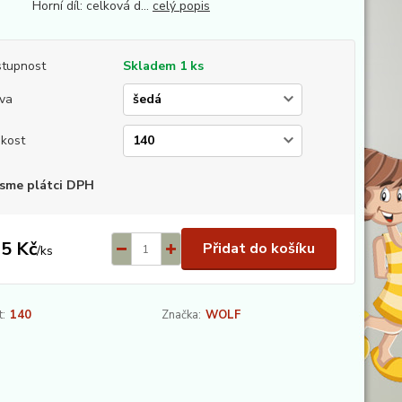
orní díl: celková d...
celý popis
tupnost
Skladem 1 ks
va
ikost
sme plátci DPH
5 Kč
Přidat do košíku
/
ks
t:
140
Značka:
WOLF