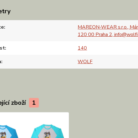
etry
ce
MAREON-WEAR s.r.o., Mán
120 00 Praha 2, info@wolfi
st
140
a
WOLF
jící zboží
1