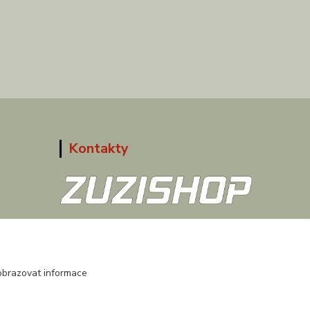
Kontakty
608 867 477
(Po-Pá, 9-18 hod.)
obchod@zuzishop.cz
obrazovat informace