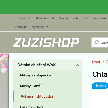
Novinky
Jak nakupovat
Vrácení zboží
Obchodní podmí
Kontakty
Výrobce
Úvod
D
Dětské oblečení Wolf
Chla
Mikiny - chlapecké
Mikiny - dívčí
Novinka
Pyžama - chlapecká
Pyžama - dívčí