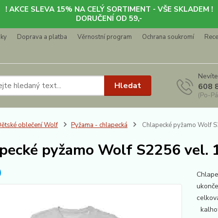
! AKCE SLEVA 15% NA CELÝ SORTIMENT - VŠE SKLADEM !
DORUČENÍ OD 59,-
nky
Doprava a platba
Věrnostní program
Ochrana soukromí
Rec
Nevíte
Hledat
608 
(Po-Pá
ětské oblečení Wolf
Pyžama - chlapecká
Chlapecké pyžamo Wolf S2
pecké pyžamo Wolf S2256 vel. 
Chlape
ukonč
celko
kalhot