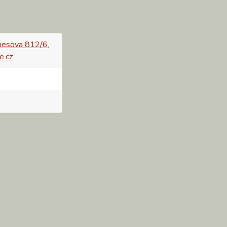
esova 812/6,
e.cz