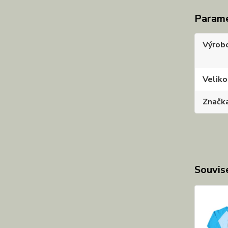
Param
Výrob
Veliko
Značk
Souvise