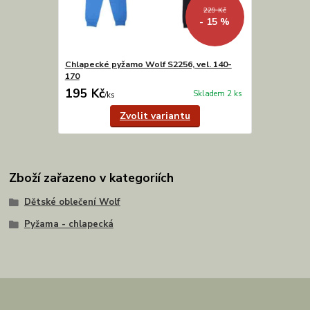
229 Kč
- 15 %
Chlapecké pyžamo Wolf S2256, vel. 140-
170
195 Kč
Skladem 2 ks
/
ks
Zvolit variantu
Zboží zařazeno v kategoriích
Dětské oblečení Wolf
Pyžama - chlapecká