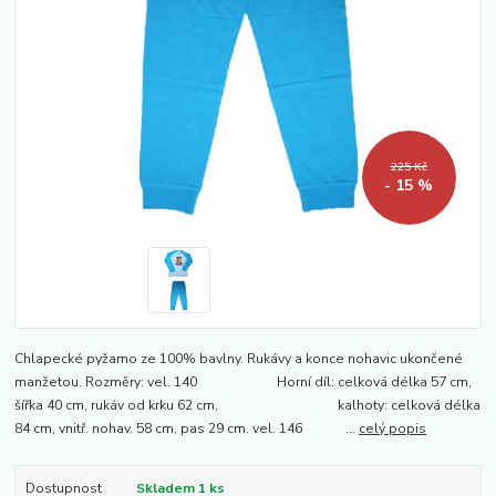
225 Kč
- 15 %
Chlapecké pyžamo ze 100% bavlny. Rukávy a konce nohavic ukončené
manžetou. Rozměry: vel. 140 Horní díl: celková délka 57 cm,
šířka 40 cm, rukáv od krku 62 cm, kalhoty: celková délka
84 cm, vnitř. nohav. 58 cm, pas 29 cm. vel. 146 ...
celý popis
Dostupnost
Skladem 1 ks