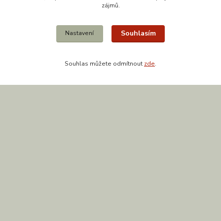
zájmů.
Souhlasím
Nastavení
Kontakty
Souhlas můžete odmítnout
zde
.
608 867 477
(Po-Pá, 9-18 hod.)
obchod@zuzishop.cz
Vytvořeno na
Eshop-rychle.cz