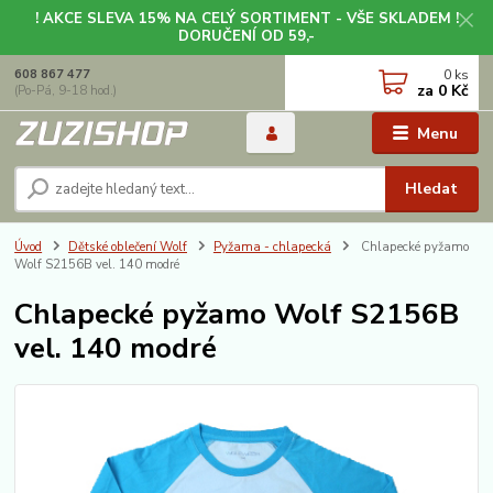
! AKCE SLEVA 15% NA CELÝ SORTIMENT - VŠE SKLADEM !
DORUČENÍ OD 59,-
0
ks
608 867 477
za
0 Kč
(Po-Pá, 9-18 hod.)
Menu
Hledat
Úvod
Dětské oblečení Wolf
Pyžama - chlapecká
Chlapecké pyžamo
Wolf S2156B vel. 140 modré
Chlapecké pyžamo Wolf S2156B
vel. 140 modré