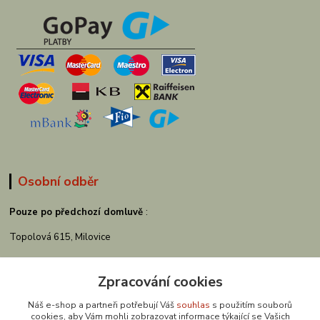
Osobní odběr
Pouze po předchozí domluvě
:
Topolová 615, Milovice
Zpracování cookies
Náš e-shop a partneři potřebují Váš
souhlas
s použitím souborů
cookies, aby Vám mohli zobrazovat informace týkající se Vašich