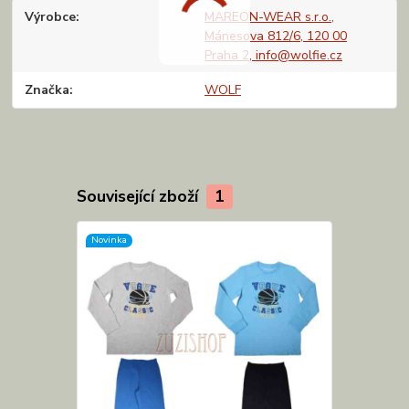
Výrobce
MAREON-WEAR s.r.o.,
Mánesova 812/6, 120 00
Praha 2, info@wolfie.cz
Značka
WOLF
Související zboží
1
Novinka