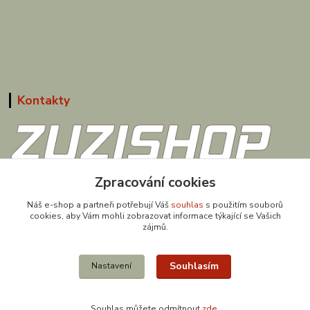
Kontakty
608 867 477
Zpracování cookies
(Po-Pá, 9-18 hod.)
Náš e-shop a partneři potřebují Váš
souhlas
s použitím souborů
cookies, aby Vám mohli zobrazovat informace týkající se Vašich
obchod@zuzishop.cz
zájmů.
Souhlasím
Nastavení
Souhlas můžete odmítnout
zde
.