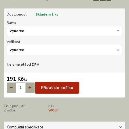
Dostupnost
Skladem 1 ks
Barva
Velikost
Nejsme plátci DPH
191 Kč
/
ks
Přidat do košíku
Číslo produktu:
310
Značka:
WOLF
Kompletní specifikace