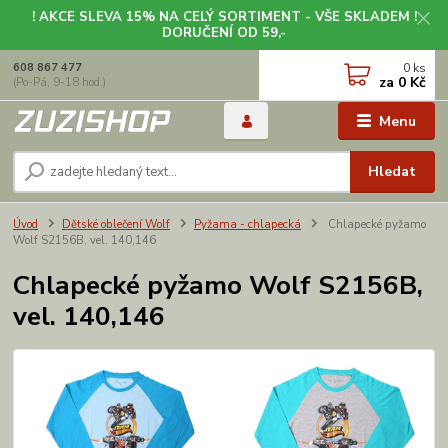
! AKCE SLEVA 15% NA CELÝ SORTIMENT - VŠE SKLADEM !
DORUČENÍ OD 59,-
0
ks
608 867 477
za
0 Kč
(Po-Pá, 9-18 hod.)
Menu
Hledat
Úvod
Dětské oblečení Wolf
Pyžama - chlapecká
Chlapecké pyžamo
Wolf S2156B, vel. 140,146
Chlapecké pyžamo Wolf S2156B,
vel. 140,146