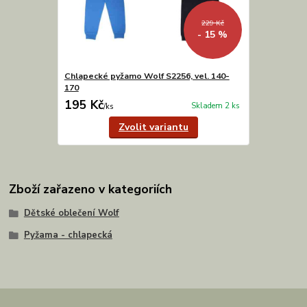
229 Kč
- 15 %
Chlapecké pyžamo Wolf S2256, vel. 140-
170
195 Kč
Skladem 2 ks
/
ks
Zvolit variantu
Zboží zařazeno v kategoriích
Dětské oblečení Wolf
Pyžama - chlapecká