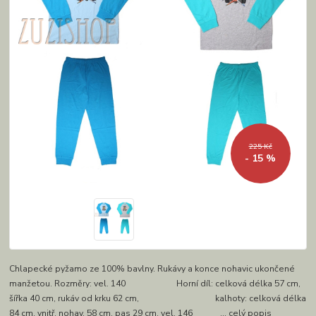
225 Kč
- 15 %
Chlapecké pyžamo ze 100% bavlny. Rukávy a konce nohavic ukončené
manžetou. Rozměry: vel. 140 Horní díl: celková délka 57 cm,
šířka 40 cm, rukáv od krku 62 cm, kalhoty: celková délka
84 cm, vnitř. nohav. 58 cm, pas 29 cm. vel. 146 ...
celý popis