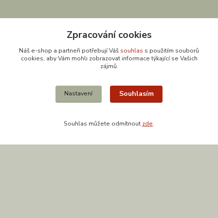
Zpracování cookies
Náš e-shop a partneři potřebují Váš
souhlas
s použitím souborů
cookies, aby Vám mohli zobrazovat informace týkající se Vašich
zájmů.
Kontakty
Souhlasím
Nastavení
Souhlas můžete odmítnout
zde
.
608 867 477
(Po-Pá, 9-18 hod.)
obchod@zuzishop.cz