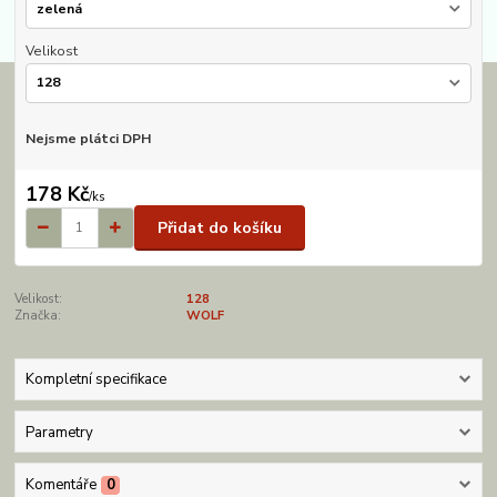
Velikost
Nejsme plátci DPH
178 Kč
/
ks
Přidat do košíku
Velikost:
128
Značka:
WOLF
Kompletní specifikace
Parametry
Komentáře
0