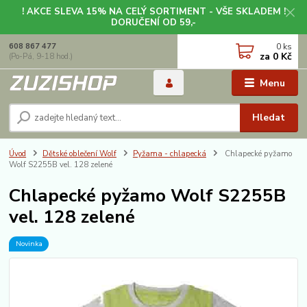
! AKCE SLEVA 15% NA CELÝ SORTIMENT - VŠE SKLADEM !
DORUČENÍ OD 59,-
0
ks
608 867 477
za
0 Kč
(Po-Pá, 9-18 hod.)
Menu
Hledat
Úvod
Dětské oblečení Wolf
Pyžama - chlapecká
Chlapecké pyžamo
Wolf S2255B vel. 128 zelené
Chlapecké pyžamo Wolf S2255B
vel. 128 zelené
Novinka