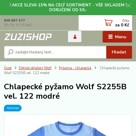
! AKCE SLEVA 15% NA CELÝ SORTIMENT - VŠE SKLADEM !
DORUČENÍ OD 59,-
0
ks
608 867 477
za
0 Kč
(Po-Pá, 9-18 hod.)
Menu
Hledat
Úvod
Dětské oblečení Wolf
Pyžama - chlapecká
Chlapecké pyžamo
Wolf S2255B vel. 122 modré
Chlapecké pyžamo Wolf S2255B
vel. 122 modré
Novinka