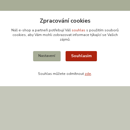
Zpracování cookies
Náš e-shop a partneři potřebují Váš
souhlas
s použitím souborů
cookies, aby Vám mohli zobrazovat informace týkající se Vašich
zájmů.
Kontakty
Souhlasím
Nastavení
Souhlas můžete odmítnout
zde
.
608 867 477
(Po-Pá, 9-18 hod.)
obchod@zuzishop.cz