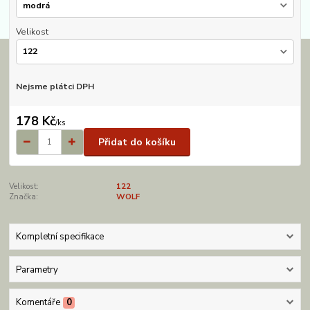
Velikost
Nejsme plátci DPH
178 Kč
/
ks
Přidat do košíku
Velikost:
122
Značka:
WOLF
Kompletní specifikace
Parametry
Komentáře
0