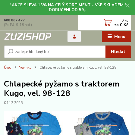
! AKCE SLEVA 15% NA CELÝ SORTIMENT - VŠE SKLADEM !
DORUČENÍ OD 59,-
0
ks
608 867 477
za
0 Kč
(Po-Pá, 9-18 hod.)
Menu
Hledat
Úvod
Novinky
Chlapecké pyžamo s traktorem Kugo, vel. 98-128
Chlapecké pyžamo s traktorem
Kugo, vel. 98-128
04.12.2025