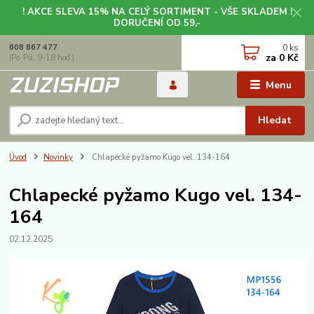
! AKCE SLEVA 15% NA CELÝ SORTIMENT - VŠE SKLADEM !
DORUČENÍ OD 59,-
0
ks
608 867 477
za
0 Kč
(Po-Pá, 9-18 hod.)
Menu
Hledat
Úvod
Novinky
Chlapecké pyžamo Kugo vel. 134-164
Chlapecké pyžamo Kugo vel. 134-
164
02.12.2025