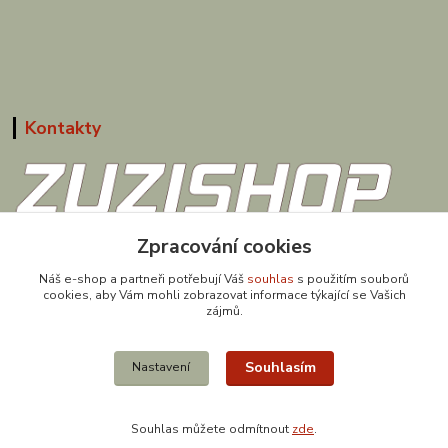
Kontakty
608 867 477
Zpracování cookies
(Po-Pá, 9-18 hod.)
Náš e-shop a partneři potřebují Váš
souhlas
s použitím souborů
cookies, aby Vám mohli zobrazovat informace týkající se Vašich
obchod@zuzishop.cz
zájmů.
Souhlasím
Nastavení
Souhlas můžete odmítnout
zde
.
Vytvořeno na
Eshop-rychle.cz