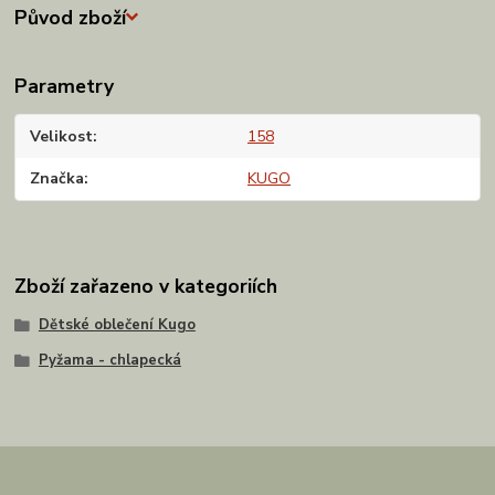
Původ zboží
Parametry
Velikost
158
Značka
KUGO
Zboží zařazeno v kategoriích
Dětské oblečení Kugo
Pyžama - chlapecká