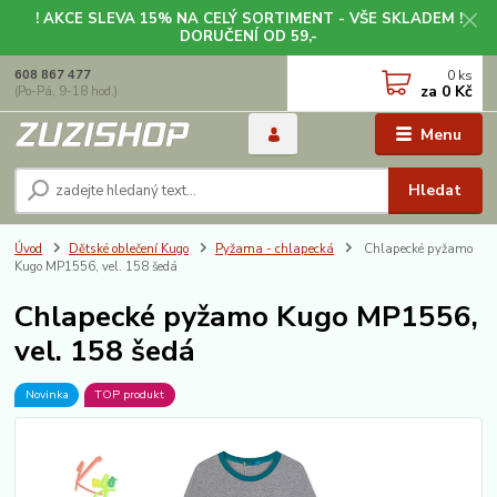
! AKCE SLEVA 15% NA CELÝ SORTIMENT - VŠE SKLADEM !
DORUČENÍ OD 59,-
0
ks
608 867 477
za
0 Kč
(Po-Pá, 9-18 hod.)
Menu
Hledat
Úvod
Dětské oblečení Kugo
Pyžama - chlapecká
Chlapecké pyžamo
Kugo MP1556, vel. 158 šedá
Chlapecké pyžamo Kugo MP1556,
vel. 158 šedá
Novinka
TOP produkt