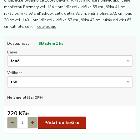
Chlapecké pyžamo ze 100% bavlny. Rukávy a konce nohavic ukončené
manžetou.Rozměry:vel. 134 Horní díl: celk. délka 55 cm , šířka 41 cm,
rukáv od krku 63 cmKalhoty: celk. délka 82 cm, vnitř. nohav. 57,5 cm, pas
28 cmvel. 140 Horní díl: celk. délka 57 cm , šířka 42 cm, rukáv od krku 67
cmKalhoty: celk....
celý popis
Dostupnost
Skladem 1 ks
Barva
Velikost
Nejsme plátci DPH
220 Kč
/
ks
Přidat do košíku