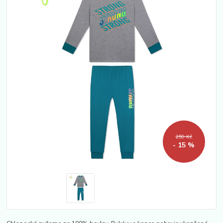
259 Kč
- 15 %