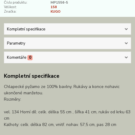
Číslo produktu:
MP1556-5
Velikost:
158
Značka:
KUGO
Kompletní specifikace
Parametry
Komentáře
0
Kompletní specifikace
Chlapecké pyžamo ze 100% bavlny. Rukávy a konce nohavic
ukončené manžetou.
Rozměry:
vel. 134 Horní díl: celk. délka 55 cm , šířka 41 cm, rukáv od krku 63
cm
Kalhoty: celk. délka 82 cm, vnitř. nohav. 57,5 cm, pas 28 cm