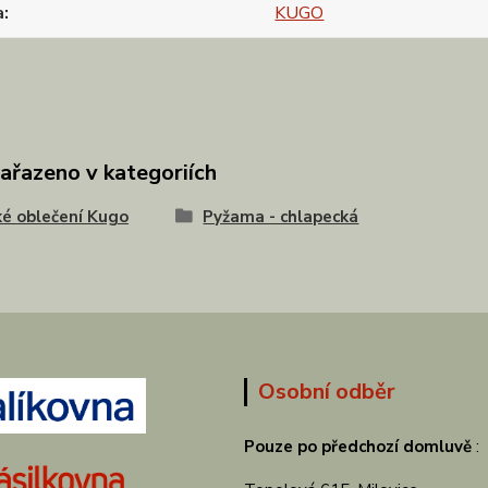
a
KUGO
zařazeno v kategoriích
é oblečení Kugo
Pyžama - chlapecká
Osobní odběr
Pouze po předchozí domluvě
: