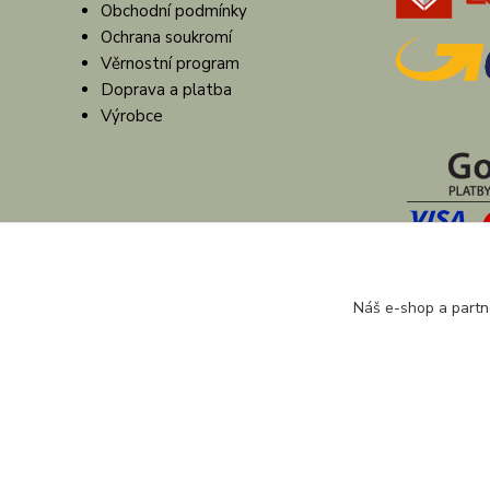
Obchodní podmínky
Ochrana soukromí
Věrnostní program
Doprava a platba
Výrobce
Náš e-shop a partn