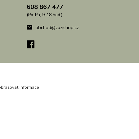
608 867 477
(Po-Pá, 9-18 hod.)
obchod@zuzishop.cz
obrazovat informace
Vytvořeno na
Eshop-rychle.cz