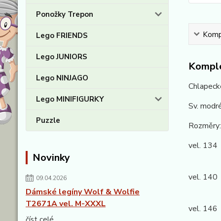
Ponožky Trepon
Kompl
Lego FRIENDS
Lego JUNIORS
Komple
Lego NINJAGO
Chlapeck
Lego MINIFIGURKY
Sv. modr
Puzzle
Rozměry:
vel. 134
Novinky
Kalhoty
vel. 140
09.04.2026
Kalhoty
Dámské legíny Wolf & Wolfie
T2671A vel. M-XXXL
vel. 146
číst celé
Kalhoty