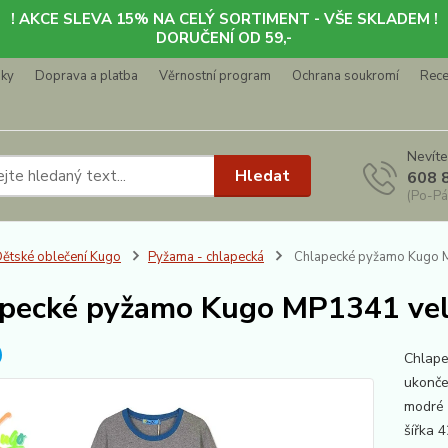
! AKCE SLEVA 15% NA CELÝ SORTIMENT - VŠE SKLADEM !
DORUČENÍ OD 59,-
nky
Doprava a platba
Věrnostní program
Ochrana soukromí
Rec
Nevíte
Hledat
608 
(Po-Pá
ětské oblečení Kugo
Pyžama - chlapecká
Chlapecké pyžamo Kugo M
pecké pyžamo Kugo MP1341 vel
Chlape
ukonče
modré 
šířka