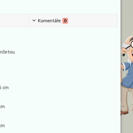
Komentáře
0
nžetou.
5 cm
 cm
 cm