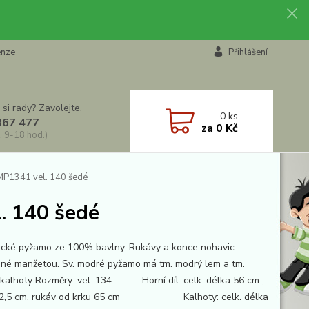
enze
Přihlášení
 si rady? Zavolejte.
0
ks
867 477
za
0 Kč
, 9-18 hod.)
P1341 vel. 140 šedé
. 140 šedé
cké pyžamo ze 100% bavlny. Rukávy a konce nohavic
né manžetou. Sv. modré pyžamo má tm. modrý lem a tm.
kalhoty Rozměry: vel. 134 Horní díl: celk. délka 56 cm ,
 42,5 cm, rukáv od krku 65 cm Kalhoty: celk. délka