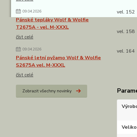
vel. 152
09.04.2026
Kalhoty
Pánské tepláky Wolf & Wolfie
T2675A - vel. M-XXXL
vel. 158
číst celé
Kalhoty
09.04.2026
vel. 164 
Pánské letní pyžamo Wolf & Wolfie
Kalhoty
S2675A vel. M-XXXL
číst celé
Param
Zobrazit všechny novinky
Výrob
Veliko