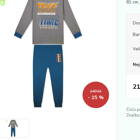
81 cm, 
Dos
Bar
Vel
Nej
21
249 Kč
- 15 %
Číslo p
Značka: