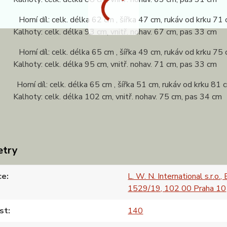
 Horní díl: celk. délka 62 cm , šířka 47 cm, rukáv od krku 71
: celk. délka 93 cm, vnitř. nohav. 67 cm, pas 33 cm
 Horní díl: celk. délka 65 cm , šířka 49 cm, rukáv od krku 75
: celk. délka 95 cm, vnitř. nohav. 71 cm, pas 33 cm
Horní díl: celk. délka 65 cm , šířka 51 cm, rukáv od krku 81 
: celk. délka 102 cm, vnitř. nohav. 75 cm, pas 34 cm
etry
ce
L. W. N. International s.r.o.,
1529/19, 102 00 Praha 10
st
140