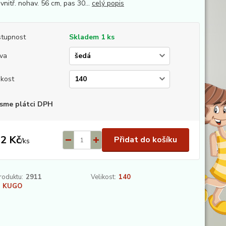
vnitř. nohav. 56 cm, pas 30...
celý popis
tupnost
Skladem 1 ks
va
ikost
sme plátci DPH
2 Kč
Přidat do košíku
/
ks
roduktu:
2911
Velikost:
140
KUGO