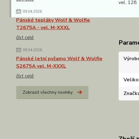
vel. 128
kalhoty
09.04.2026
Pánské tepláky Wolf & Wolfie
T2675A - vel. M-XXXL
číst celé
Param
09.04.2026
Pánské letní pyžamo Wolf & Wolfie
Výrob
S2675A vel. M-XXXL
číst celé
Veliko
Zobrazit všechny novinky
Značk
Zboží 