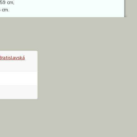
 59 cm,
 cm.
 Bratislavská