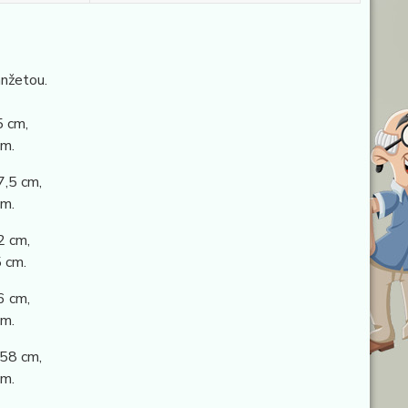
nžetou.
5 cm,
m.
7,5 cm,
m.
2 cm,
 cm.
6 cm,
m.
 58 cm,
cm.