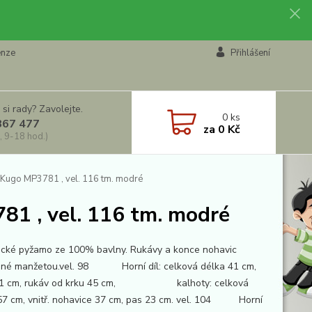
enze
Přihlášení
 si rady? Zavolejte.
0
ks
867 477
za
0 Kč
, 9-18 hod.)
Kugo MP3781 , vel. 116 tm. modré
1 , vel. 116 tm. modré
cké pyžamo ze 100% bavlny. Rukávy a konce nohavic
né manžetou.vel. 98 Horní díl: celková délka 41 cm,
 31 cm, rukáv od krku 45 cm, kalhoty: celková
57 cm, vnitř. nohavice 37 cm, pas 23 cm. vel. 104 Horní