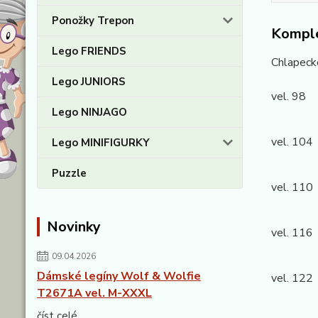
Ponožky Trepon
Komple
Lego FRIENDS
Chlapeck
Lego JUNIORS
vel. 98 
Lego NINJAGO
kalhoty
vel. 104
Lego MINIFIGURKY
kalhoty
Puzzle
vel. 110
kalhoty
Novinky
vel. 116
kalhoty
09.04.2026
Dámské legíny Wolf & Wolfie
vel. 122
T2671A vel. M-XXXL
kalhoty
číst celé