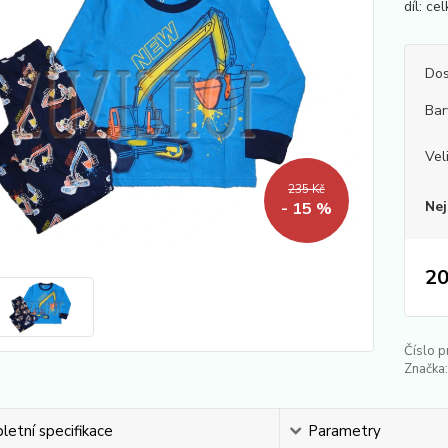
díl: ce
Dos
Bar
Vel
235 Kč
Nej
- 15 %
20
Číslo p
Značka:
etní specifikace
Parametry