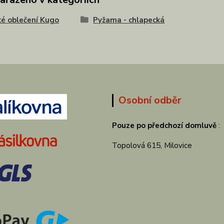
é oblečení Kugo
Pyžama - chlapecká
Osobní odběr
Pouze po předchozí domluvě
:
Topolová 615, Milovice