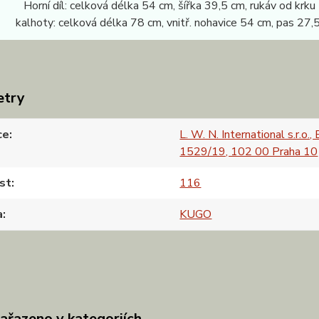
 Horní díl: celková délka 54 cm, šířka 39,5 cm, rukáv od krku
: celková délka 78 cm, vnitř. nohavice 54 cm, pas 27,5
etry
ce
L. W. N. International s.r.o.,
1529/19, 102 00 Praha 10
st
116
a
KUGO
zařazeno v kategoriích