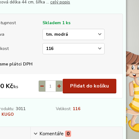
lková délka 44 cm, šířka ...
celý popis
tupnost
Skladem 1 ks
va
ikost
sme plátci DPH
0 Kč
Přidat do košíku
/
ks
roduktu:
3011
Velikost:
116
KUGO
Komentáře
0