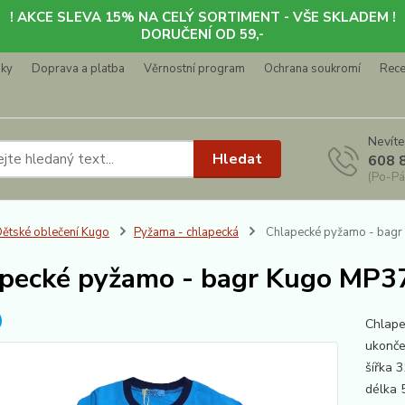
! AKCE SLEVA 15% NA CELÝ SORTIMENT - VŠE SKLADEM !
DORUČENÍ OD 59,-
nky
Doprava a platba
Věrnostní program
Ochrana soukromí
Rec
Nevíte
Hledat
608 
(Po-Pá
ětské oblečení Kugo
Pyžama - chlapecká
Chlapecké pyžamo - bagr 
pecké pyžamo - bagr Kugo MP378
Chlape
ukonče
šířka
délka 