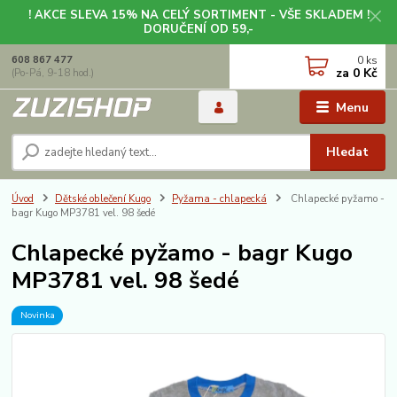
! AKCE SLEVA 15% NA CELÝ SORTIMENT - VŠE SKLADEM !
DORUČENÍ OD 59,-
0
ks
608 867 477
za
0 Kč
(Po-Pá, 9-18 hod.)
Menu
Hledat
Úvod
Dětské oblečení Kugo
Pyžama - chlapecká
Chlapecké pyžamo -
bagr Kugo MP3781 vel. 98 šedé
Chlapecké pyžamo - bagr Kugo
MP3781 vel. 98 šedé
Novinka