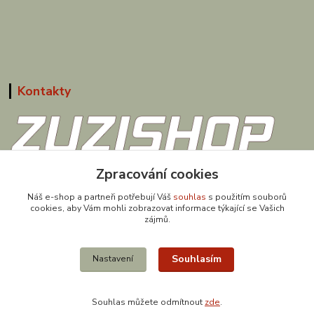
Kontakty
Zpracování cookies
608 867 477
(Po-Pá, 9-18 hod.)
Náš e-shop a partneři potřebují Váš
souhlas
s použitím souborů
cookies, aby Vám mohli zobrazovat informace týkající se Vašich
obchod@zuzishop.cz
zájmů.
Souhlasím
Nastavení
Souhlas můžete odmítnout
zde
.
Vytvořeno na
Eshop-rychle.cz