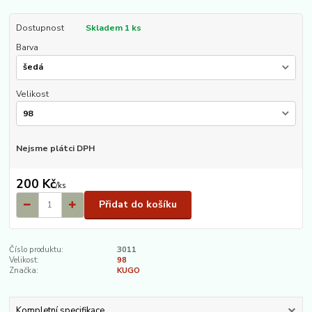
Dostupnost
Skladem 1 ks
Barva
Velikost
Nejsme plátci DPH
200 Kč
/
ks
Přidat do košíku
Číslo produktu:
3011
Velikost:
98
Značka:
KUGO
Kompletní specifikace