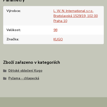
Výrobce
L. W. N. International s.r.o.,
Bratislavská 1529/19, 102 00
Praha 10
Velikost
98
Značka
KUGO
Zboží zařazeno v kategoriích
Dětské oblečení Kugo
Pyžama - chlapecká