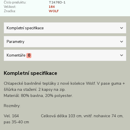
Číslo produktu:
T2476D-1
Velikost:
164
Značka:
WOLF
Kompletní specifikace
Parametry
Komentáře
0
Kompletní specifikace
Chlapecké bavlněné tepláky z nové kolekce Wolf. V pase guma +
šňůrka na stažení. 2 kapsy na zip.
Materiál: 80% bavlna, 20% polyester.
Rozměry:
Vel. 164 Celková délka 103 cm, vnitř. nohavice 74 cm,
pas 35-40 cm