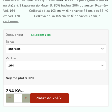
Chlapecké bavlněné tepláky z nové kolekce Wolf. V pase guma + šňůrka
na stažení. 2 kapsy na zip.Materiál: 80% bavlna, 20% polyester. Rozměry:
Vel. 164 Celková délka 103 cm, vnitř. nohavice 74 cm, pas 35-40
cm Vel. 170 Celková délka 105 cm, vnitř. nohavice 77 cm, p...
celý popis
Dostupnost
Skladem 1 ks
Barva
Velikost
Nejsme plátci DPH
254 Kč
/
ks
Přidat do košíku