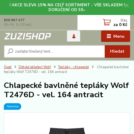
! AKCE SLEVA 15% NA CELÝ SORTIMENT - VŠE SKLADEM !
DORUČENÍ OD 59,-
0
ks
608 867 477
za
0 Kč
(Po-Pá, 9-18 hod.)
Menu
Hledat
Úvod
Dětské oblečení Wolf
Tepláky - chlapecké
Chlapecké bavlněné
tepláky Wolf T2476D - vel. 164 antracit
Chlapecké bavlněné tepláky Wolf
T2476D - vel. 164 antracit
Novinka