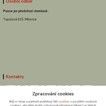
Osobní odběr
Pouze po předchozí domluvě
:
Topolová 615, Milovice
Kontakty
Zpracování cookies
Náš e-shop a partneři potřebují Váš
souhlas
s použitím souborů
608 867 477
cookies, aby Vám mohli zobrazovat informace týkající se Vašich