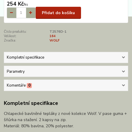
254 Kč
/
ks
Přidat do košíku
Číslo produktu:
T2576D-1
Velikost:
164
Značka:
WOLF
Kompletní specifikace
Parametry
Komentáře
0
Kompletní specifikace
Chlapecké bavlněné tepláky z nové kolekce Wolf. V pase guma +
šňůrka na stažení. 2 kapsy na zip.
Materiál: 80% bavlna, 20% polyester.