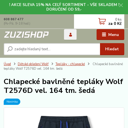
! AKCE SLEVA 15% NA CELÝ SORTIMENT - VŠE SKLADEM !
DORUČENÍ OD 59,-
0
ks
608 867 477
za
0 Kč
(Po-Pá, 9-18 hod.)
Menu
Hledat
Úvod
Dětské oblečení Wolf
Tepláky - chlapecké
Chlapecké bavlněné
tepláky Wolf T2576D vel. 164 tm. šedá
Chlapecké bavlněné tepláky Wolf
T2576D vel. 164 tm. šedá
Novinka