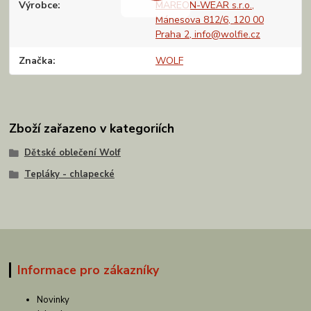
Výrobce
MAREON-WEAR s.r.o.,
Mánesova 812/6, 120 00
Praha 2, info@wolfie.cz
Značka
WOLF
Zboží zařazeno v kategoriích
Dětské oblečení Wolf
Tepláky - chlapecké
Informace pro zákazníky
Novinky