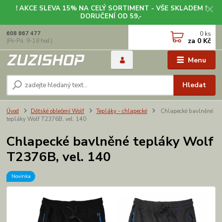
! AKCE SLEVA 15% NA CELÝ SORTIMENT - VŠE SKLADEM !
DORUČENÍ OD 59,-
0
ks
608 867 477
za
0 Kč
(Po-Pá, 9-18 hod.)
Menu
Hledat
Úvod
Dětské oblečení Wolf
Tepláky - chlapecké
Chlapecké bavlněné
tepláky Wolf T2376B, vel. 140
Chlapecké bavlněné tepláky Wolf
T2376B, vel. 140
Novinka