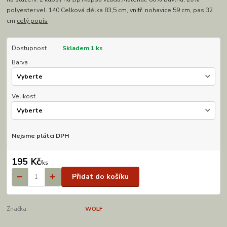
polyester.vel. 140 Celková délka 83,5 cm, vnitř. nohavice 59 cm, pas 32
cm
celý popis
Dostupnost
Skladem 1 ks
Barva
Velikost
Nejsme plátci DPH
195 Kč
/
ks
Přidat do košíku
Značka:
WOLF