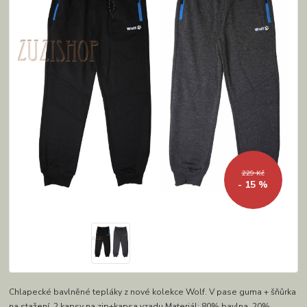
229 Kč
- 15 %
Chlapecké bavlněné tepláky z nové kolekce Wolf. V pase guma + šňůrka
na stažení. 2 kapsy na zip+kapsa vzadu.Materiál: 80% bavlna, 20%