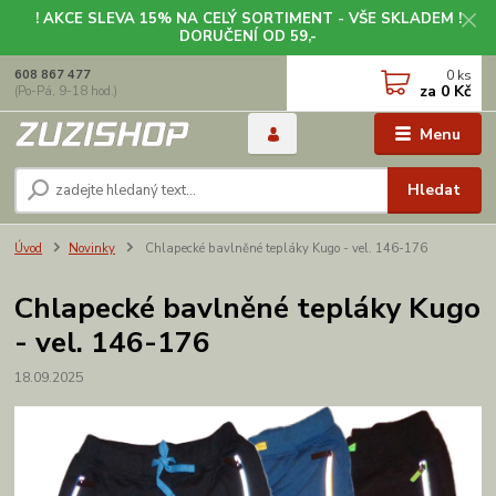
! AKCE SLEVA 15% NA CELÝ SORTIMENT - VŠE SKLADEM !
DORUČENÍ OD 59,-
0
ks
608 867 477
za
0 Kč
(Po-Pá, 9-18 hod.)
Menu
Hledat
Úvod
Novinky
Chlapecké bavlněné tepláky Kugo - vel. 146-176
Chlapecké bavlněné tepláky Kugo
- vel. 146-176
18.09.2025