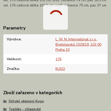
vel. 170 celková délka 101 cm, vnitř. nohavice 74 cm, pas 36,5 cm
vel. 176 celková délka 102,5 cm, vnitř. nohavice 75 cm, pas 37 cm
Parametry
Výrobce
L. W. N. International s.r.o.,
Bratislavská 1529/19, 102 00
Praha 10
Velikost
176
Značka
KUGO
Zboží zařazeno v kategoriích
Dětské oblečení Kugo
Tepláky - chlapecké