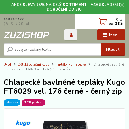
! AKCE SLEVA 15% NA CELÝ SORTIMENT - VŠE SKLADEM !
DORUČENÍ OD 59,-
0
ks
608 867 477
za
0 Kč
(Po-Pá, 9-18 hod.)
Menu
Hledat
Úvod
Dětské oblečení Kugo
Tepláky - chlapecké
Chlapecké bavlněné
tepláky Kugo FT6029 vel. 176 černé - černý zip
Chlapecké bavlněné tepláky Kugo
FT6029 vel. 176 černé - černý zip
Novinka
TOP produkt