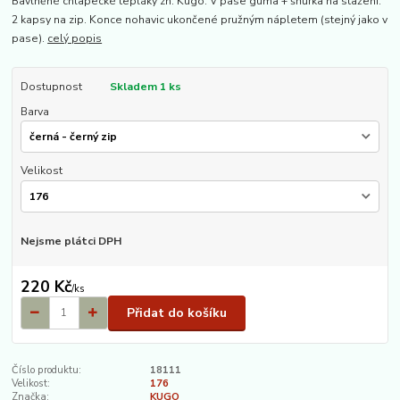
Bavlněné chlapecké tepláky zn. Kugo. V pase guma + šňůrka na stažení.
2 kapsy na zip. Konce nohavic ukončené pružným nápletem (stejný jako v
pase).
celý popis
Dostupnost
Skladem 1 ks
Barva
Velikost
Nejsme plátci DPH
220 Kč
/
ks
Přidat do košíku
Číslo produktu:
18111
Velikost:
176
Značka:
KUGO