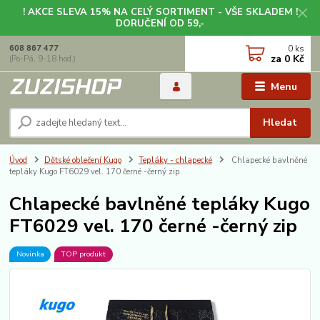
! AKCE SLEVA 15% NA CELÝ SORTIMENT - VŠE SKLADEM !
DORUČENÍ OD 59,-
0
ks
608 867 477
za
0 Kč
(Po-Pá, 9-18 hod.)
Menu
Hledat
Úvod
Dětské oblečení Kugo
Tepláky - chlapecké
Chlapecké bavlněné
tepláky Kugo FT6029 vel. 170 černé -černý zip
Chlapecké bavlněné tepláky Kugo
FT6029 vel. 170 černé -černý zip
Novinka
TOP produkt