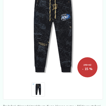
259 Kč
- 15 %