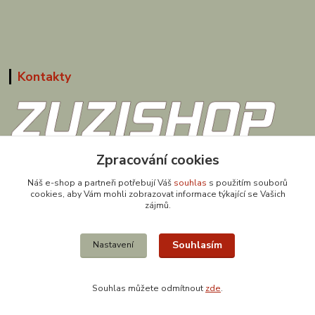
Kontakty
608 867 477
Zpracování cookies
(Po-Pá, 9-18 hod.)
Náš e-shop a partneři potřebují Váš
souhlas
s použitím souborů
cookies, aby Vám mohli zobrazovat informace týkající se Vašich
obchod@zuzishop.cz
zájmů.
Souhlasím
Nastavení
Souhlas můžete odmítnout
zde
.
Vytvořeno na
Eshop-rychle.cz