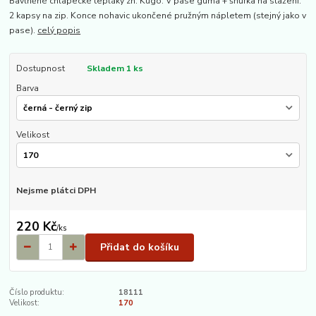
Bavlněné chlapecké tepláky zn. Kugo. V pase guma + šňůrka na stažení.
2 kapsy na zip. Konce nohavic ukončené pružným nápletem (stejný jako v
pase).
celý popis
Dostupnost
Skladem 1 ks
Barva
Velikost
Nejsme plátci DPH
220 Kč
/
ks
Přidat do košíku
Číslo produktu:
18111
Velikost:
170