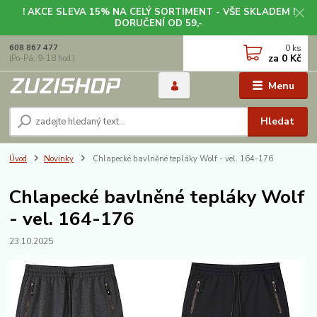
! AKCE SLEVA 15% NA CELÝ SORTIMENT - VŠE SKLADEM !
DORUČENÍ OD 59,-
0
ks
608 867 477
za
0 Kč
(Po-Pá, 9-18 hod.)
Menu
Hledat
Úvod
Novinky
Chlapecké bavlněné tepláky Wolf - vel. 164-176
Chlapecké bavlněné tepláky Wolf
- vel. 164-176
23.10.2025