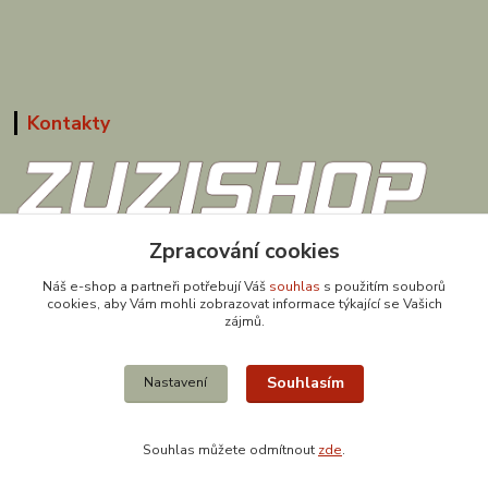
Kontakty
Zpracování cookies
608 867 477
(Po-Pá, 9-18 hod.)
Náš e-shop a partneři potřebují Váš
souhlas
s použitím souborů
cookies, aby Vám mohli zobrazovat informace týkající se Vašich
obchod@zuzishop.cz
zájmů.
Souhlasím
Nastavení
Souhlas můžete odmítnout
zde
.
Vytvořeno na
Eshop-rychle.cz