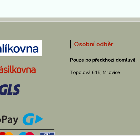
Osobní odběr
Pouze po předchozí domluvě
:
Topolová 615, Milovice