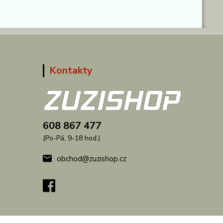
Kontakty
608 867 477
(Po-Pá, 9-18 hod.)
obchod@zuzishop.cz