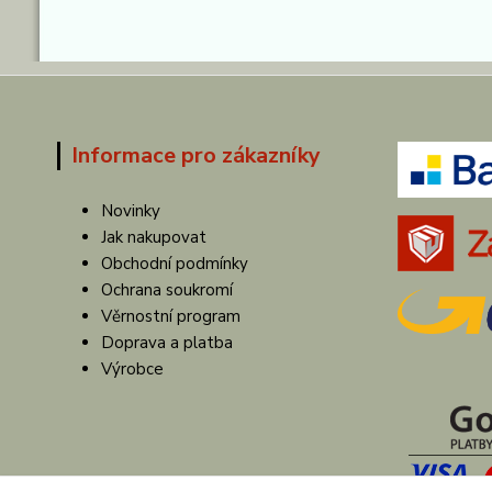
Informace pro zákazníky
Novinky
Jak nakupovat
Obchodní podmínky
Ochrana soukromí
Věrnostní program
Doprava a platba
Výrobce