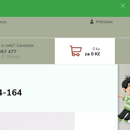
enze
Přihlášení
 si rady? Zavolejte.
0
ks
867 477
za
0 Kč
, 9-18 hod.)
34-164