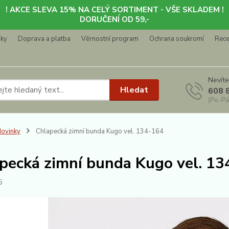
! AKCE SLEVA 15% NA CELÝ SORTIMENT - VŠE SKLADEM !
DORUČENÍ OD 59,-
nky
Doprava a platba
Věrnostní program
Ochrana soukromí
Rec
Nevíte
Hledat
608 
(Po-Pá
ovinky
Chlapecká zimní bunda Kugo vel. 134-164
pecká zimní bunda Kugo vel. 1
5