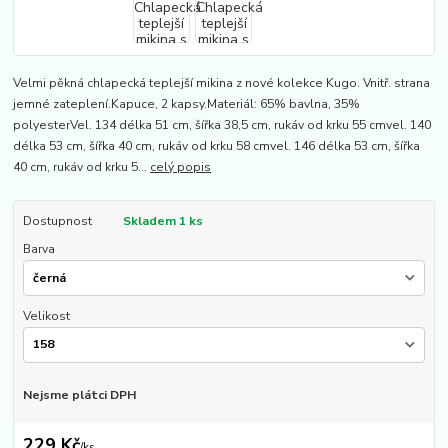
Velmi pěkná chlapecká teplejší mikina z nové kolekce Kugo. Vnitř. strana
jemné zateplení.Kapuce, 2 kapsy.Materiál: 65% bavlna, 35%
polyesterVel. 134 délka 51 cm, šířka 38,5 cm, rukáv od krku 55 cmvel. 140
délka 53 cm, šířka 40 cm, rukáv od krku 58 cmvel. 146 délka 53 cm, šířka
40 cm, rukáv od krku 5...
celý popis
Dostupnost
Skladem 1 ks
Barva
Velikost
Nejsme plátci DPH
229 Kč
/
ks