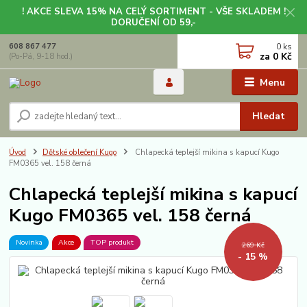
! AKCE SLEVA 15% NA CELÝ SORTIMENT - VŠE SKLADEM !
DORUČENÍ OD 59,-
0
ks
608 867 477
za
0 Kč
(Po-Pá, 9-18 hod.)
Menu
Hledat
Úvod
Dětské oblečení Kugo
Chlapecká teplejší mikina s kapucí Kugo
FM0365 vel. 158 černá
Chlapecká teplejší mikina s kapucí
Kugo FM0365 vel. 158 černá
Novinka
Akce
TOP produkt
269 Kč
- 15 %