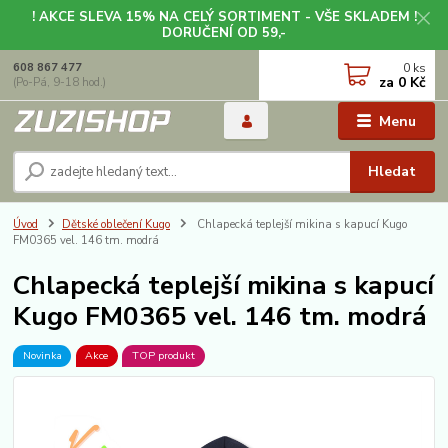
! AKCE SLEVA 15% NA CELÝ SORTIMENT - VŠE SKLADEM !
DORUČENÍ OD 59,-
0
ks
608 867 477
za
0 Kč
(Po-Pá, 9-18 hod.)
Menu
Hledat
Úvod
Dětské oblečení Kugo
Chlapecká teplejší mikina s kapucí Kugo
FM0365 vel. 146 tm. modrá
Chlapecká teplejší mikina s kapucí
Kugo FM0365 vel. 146 tm. modrá
Novinka
Akce
TOP produkt