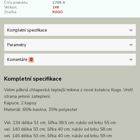
Číslo produktu:
1708-9
Velikost:
146
Značka:
KUGO
Kompletní specifikace
Parametry
Komentáře
0
Kompletní specifikace
Velmi pěkná chlapecká teplejší mikina z nové kolekce Kugo. Vnitř.
strana jemné zateplení.
Kapuce, 2 kapsy.
Materiál: 65% bavlna, 35% polyester
Vel. 134 délka 51 cm, šířka 38,5 cm, rukáv od krku 55 cm
vel. 140 délka 53 cm, šířka 40 cm, rukáv od krku 58 cm
vel. 146 délka 53 cm, šířka 40 cm, rukáv od krku 59 cm