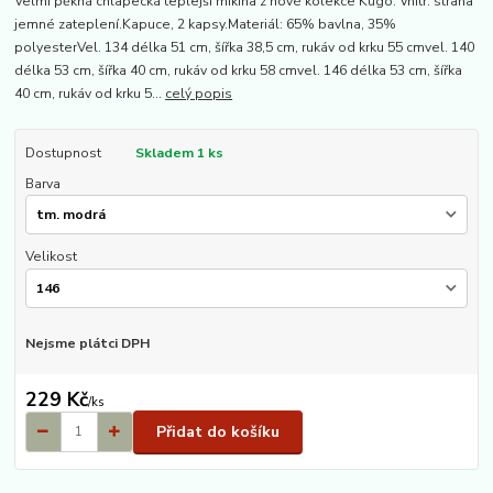
Velmi pěkná chlapecká teplejší mikina z nové kolekce Kugo. Vnitř. strana
jemné zateplení.Kapuce, 2 kapsy.Materiál: 65% bavlna, 35%
polyesterVel. 134 délka 51 cm, šířka 38,5 cm, rukáv od krku 55 cmvel. 140
délka 53 cm, šířka 40 cm, rukáv od krku 58 cmvel. 146 délka 53 cm, šířka
40 cm, rukáv od krku 5...
celý popis
Dostupnost
Skladem 1 ks
Barva
Velikost
Nejsme plátci DPH
229 Kč
/
ks
Přidat do košíku