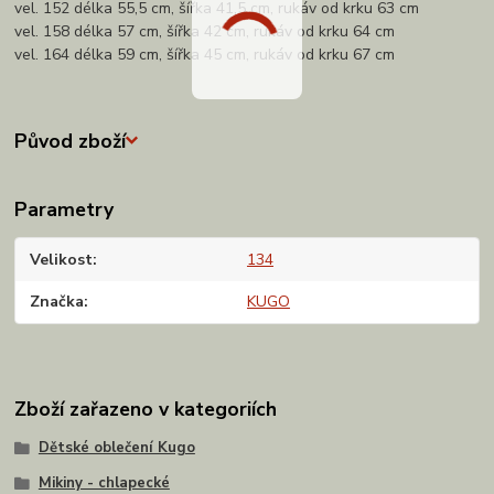
vel. 152 délka 55,5 cm, šířka 41,5 cm, rukáv od krku 63 cm
vel. 158 délka 57 cm, šířka 42 cm, rukáv od krku 64 cm
vel. 164 délka 59 cm, šířka 45 cm, rukáv od krku 67 cm
Původ zboží
Parametry
Velikost
134
Značka
KUGO
Zboží zařazeno v kategoriích
Dětské oblečení Kugo
Mikiny - chlapecké