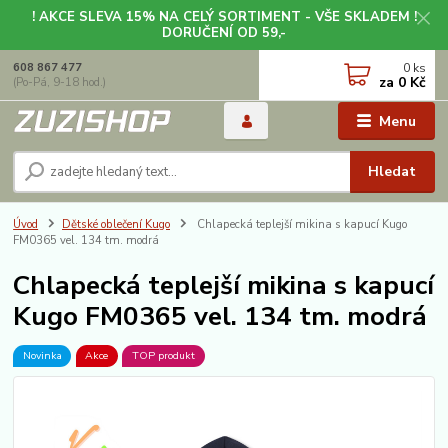
! AKCE SLEVA 15% NA CELÝ SORTIMENT - VŠE SKLADEM !
DORUČENÍ OD 59,-
0
ks
608 867 477
za
0 Kč
(Po-Pá, 9-18 hod.)
Menu
Hledat
Úvod
Dětské oblečení Kugo
Chlapecká teplejší mikina s kapucí Kugo
FM0365 vel. 134 tm. modrá
Chlapecká teplejší mikina s kapucí
Kugo FM0365 vel. 134 tm. modrá
Novinka
Akce
TOP produkt