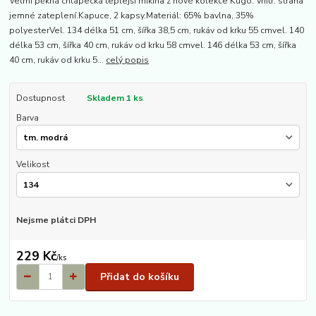
Velmi pěkná chlapecká teplejší mikina z nové kolekce Kugo. Vnitř. strana
jemné zateplení.Kapuce, 2 kapsy.Materiál: 65% bavlna, 35%
polyesterVel. 134 délka 51 cm, šířka 38,5 cm, rukáv od krku 55 cmvel. 140
délka 53 cm, šířka 40 cm, rukáv od krku 58 cmvel. 146 délka 53 cm, šířka
40 cm, rukáv od krku 5...
celý popis
Dostupnost
Skladem 1 ks
Barva
Velikost
Nejsme plátci DPH
229 Kč
/
ks
Přidat do košíku