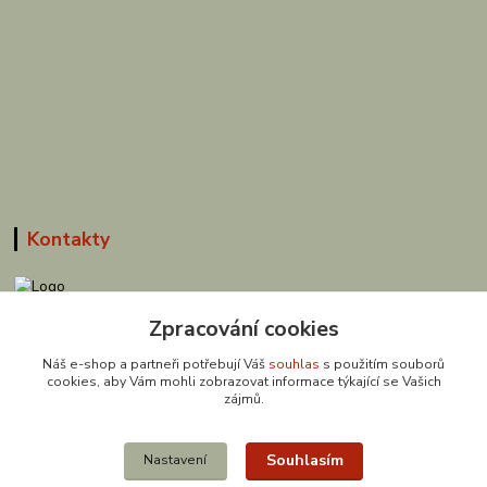
Kontakty
608 867 477
Zpracování cookies
(Po-Pá, 9-18 hod.)
Náš e-shop a partneři potřebují Váš
souhlas
s použitím souborů
cookies, aby Vám mohli zobrazovat informace týkající se Vašich
obchod@zuzishop.cz
zájmů.
Souhlasím
Nastavení