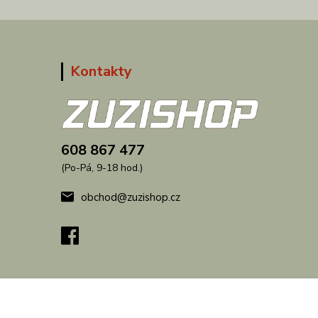
Kontakty
608 867 477
(Po-Pá, 9-18 hod.)
obchod@zuzishop.cz