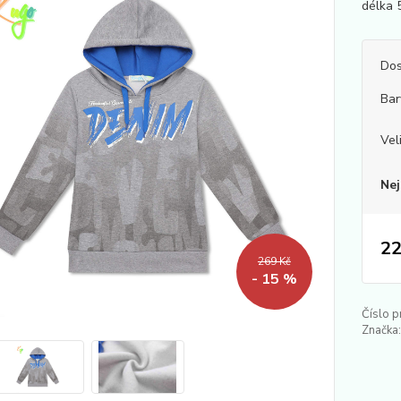
délka 5
Dos
Bar
Vel
Nej
22
269 Kč
- 15 %
Číslo p
Značka: