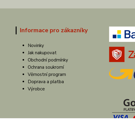
Informace pro zákazníky
Novinky
Jak nakupovat
Obchodní podmínky
Ochrana soukromí
Věrnostní program
Doprava a platba
Výrobce