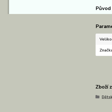
Původ 
Param
Veliko
Značk
Zboží 
Dětsk