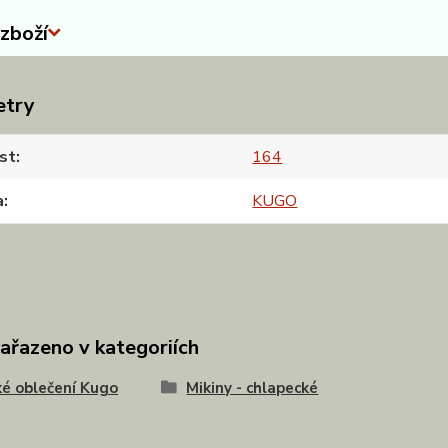
zboží
etry
st
164
a
KUGO
zařazeno v kategoriích
é oblečení Kugo
Mikiny - chlapecké