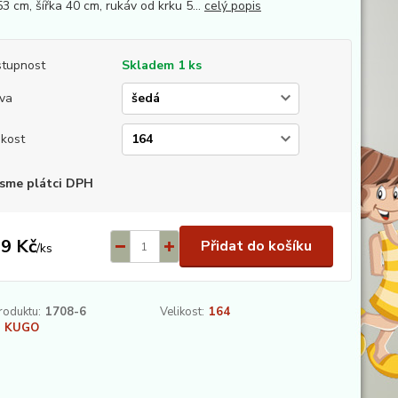
3 cm, šířka 40 cm, rukáv od krku 5...
celý popis
tupnost
Skladem 1 ks
va
ikost
sme plátci DPH
9 Kč
Přidat do košíku
/
ks
roduktu:
1708-6
Velikost:
164
KUGO