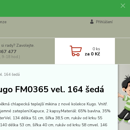
enze
Přihlášení
 si rady? Zavolejte.
0
ks
867 477
za
0 Kč
, 9-18 hod.)
el. 164 šedá
Kugo FM0365 vel. 164 šedá
pěkná chlapecká teplejší mikina z nové kolekce Kugo. Vnitř.
 jemné zateplení.Kapuce, 2 kapsy.Materiál: 65% bavlna, 35%
terVel. 134 délka 51 cm, šířka 38,5 cm, rukáv od krku 55
 140 délka 53 cm, šířka 40 cm, rukáv od krku 58 cmvel. 146