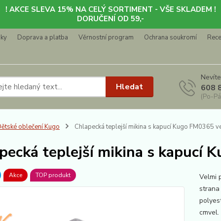
! AKCE SLEVA 15% NA CELÝ SORTIMENT - VŠE SKLADEM !
DORUČENÍ OD 59,-
nky
Doprava a platba
Věrnostní program
Ochrana soukromí
Rec
Nevíte
Hledat
608 
(Po-Pá
ětské oblečení Kugo
Chlapecká teplejší mikina s kapucí Kugo FM0365 v
pecká teplejší mikina s kapucí 
Akce
TOP produkt
Velmi 
strana
polyes
cmvel.