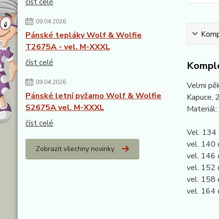
číst celé
09.04.2026
Kompl
Pánské tepláky Wolf & Wolfie
T2675A - vel. M-XXXL
číst celé
Komple
09.04.2026
Velmi pěk
Pánské letní pyžamo Wolf & Wolfie
Kapuce, 2
S2675A vel. M-XXXL
Materiál
číst celé
Vel. 134 
vel. 140 
Zobrazit všechny novinky
vel. 146 
vel. 152 
vel. 158 
vel. 164 