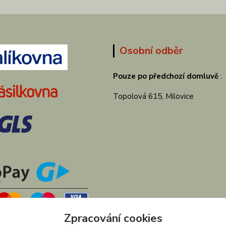
Osobní odběr
Pouze po předchozí domluvě
:
Topolová 615, Milovice
Zpracování cookies