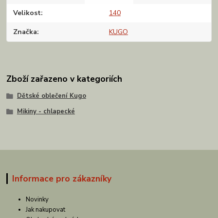
Velikost
140
Značka
KUGO
Zboží zařazeno v kategoriích
Dětské oblečení Kugo
Mikiny - chlapecké
Informace pro zákazníky
Novinky
Jak nakupovat