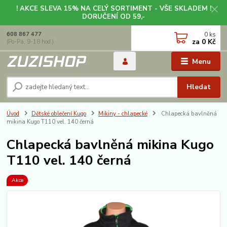
! AKCE SLEVA 15% NA CELÝ SORTIMENT - VŠE SKLADEM !
DORUČENÍ OD 59,-
0
ks
608 867 477
za
0 Kč
(Po-Pá, 9-18 hod.)
Menu
Hledat
Úvod
Dětské oblečení Kugo
Mikiny - chlapecké
Chlapecká bavlněná
mikina Kugo T110 vel. 140 černá
Chlapecká bavlněná mikina Kugo
T110 vel. 140 černá
Akce