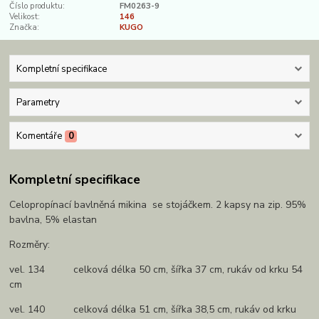
Číslo produktu:
FM0263-9
Velikost:
146
Značka:
KUGO
Kompletní specifikace
Parametry
Komentáře
0
Kompletní specifikace
Celopropínací bavlněná mikina se stojáčkem. 2 kapsy na zip. 95%
bavlna, 5% elastan
Rozměry:
vel. 134 celková délka 50 cm, šířka 37 cm, rukáv od krku 54
cm
vel. 140 celková délka 51 cm, šířka 38,5 cm, rukáv od krku