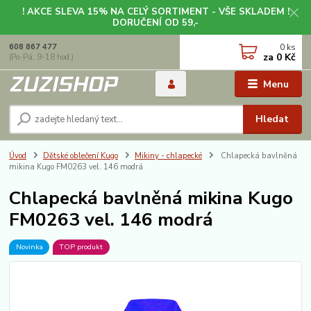
! AKCE SLEVA 15% NA CELÝ SORTIMENT - VŠE SKLADEM !
DORUČENÍ OD 59,-
0
ks
608 867 477
za
0 Kč
(Po-Pá, 9-18 hod.)
Menu
Hledat
Úvod
Dětské oblečení Kugo
Mikiny - chlapecké
Chlapecká bavlněná
mikina Kugo FM0263 vel. 146 modrá
Chlapecká bavlněná mikina Kugo
FM0263 vel. 146 modrá
Novinka
TOP produkt