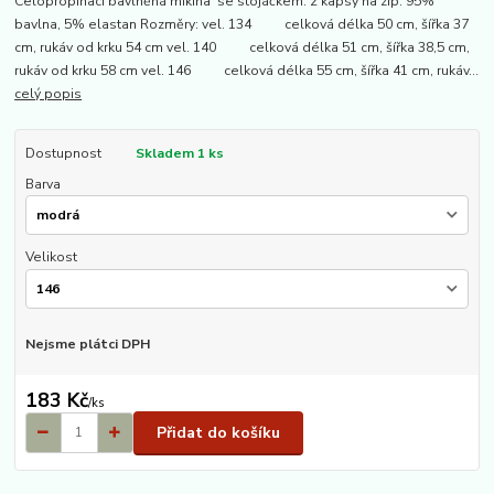
Celopropínací bavlněná mikina se stojáčkem. 2 kapsy na zip. 95%
bavlna, 5% elastan Rozměry: vel. 134 celková délka 50 cm, šířka 37
cm, rukáv od krku 54 cm vel. 140 celková délka 51 cm, šířka 38,5 cm,
rukáv od krku 58 cm vel. 146 celková délka 55 cm, šířka 41 cm, rukáv...
celý popis
Dostupnost
Skladem 1 ks
Barva
Velikost
Nejsme plátci DPH
183 Kč
/
ks
Přidat do košíku