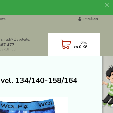
enze
Přihlášení
 si rady? Zavolejte.
0
ks
867 477
za
0 Kč
, 9-18 hod.)
 vel. 134/140-158/164