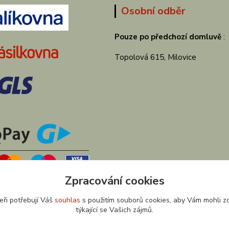
Osobní odběr
Pouze po předchozí domluvě
:
Topolová 615, Milovice
Zpracování cookies
eři potřebují Váš
souhlas
s použitím souborů cookies, aby Vám mohli z
týkající se Vašich zájmů.