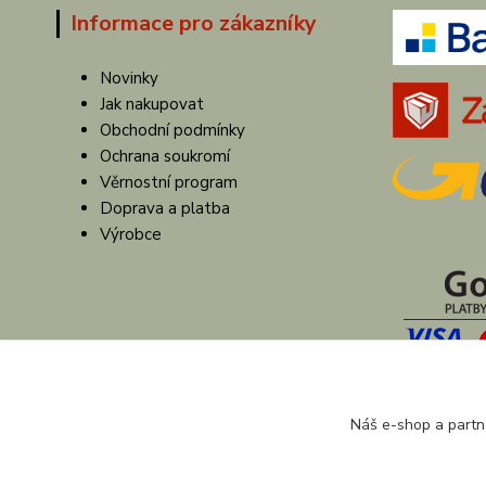
Informace pro zákazníky
Novinky
Jak nakupovat
Obchodní podmínky
Ochrana soukromí
Věrnostní program
Doprava a platba
Výrobce
Náš e-shop a partn