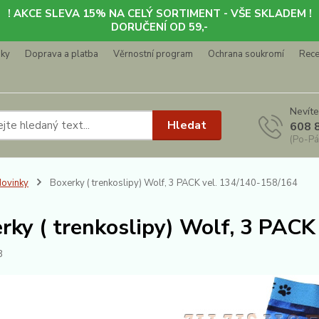
! AKCE SLEVA 15% NA CELÝ SORTIMENT - VŠE SKLADEM !
DORUČENÍ OD 59,-
nky
Doprava a platba
Věrnostní program
Ochrana soukromí
Rec
Nevíte
Hledat
608 
(Po-Pá
ovinky
Boxerky ( trenkoslipy) Wolf, 3 PACK vel. 134/140-158/164
rky ( trenkoslipy) Wolf, 3 PACK
3