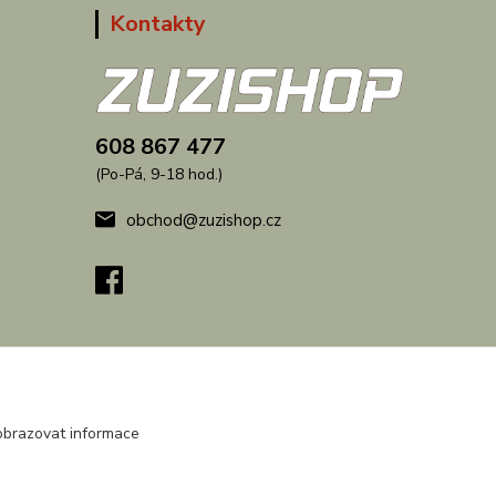
Kontakty
608 867 477
(Po-Pá, 9-18 hod.)
obchod@zuzishop.cz
obrazovat informace