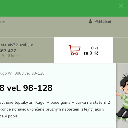
enze
Přihlášení
 si rady? Zavolejte.
0
ks
867 477
za
0 Kč
, 9-18 hod.)
 Kugo WT0868 vel. 98-128
8 vel. 98-128
bavlněné tepláky zn. Kugo. V pase guma + olivka na stažení. 2
 Konce nohavic ukončené pružným nápletem (stejný jako v
celý popis