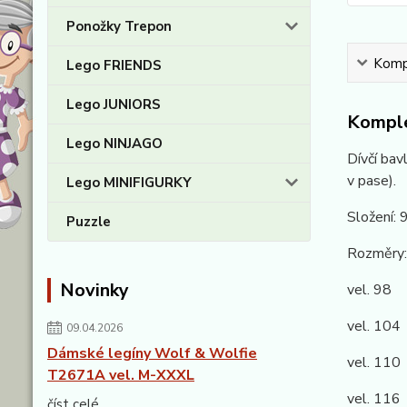
Ponožky Trepon
Kompl
Lego FRIENDS
Lego JUNIORS
Komple
Lego NINJAGO
Dívčí bav
v pase).
Lego MINIFIGURKY
Složení:
Puzzle
Rozměry:
Novinky
vel. 98 
vel. 104
09.04.2026
Dámské legíny Wolf & Wolfie
vel. 110
T2671A vel. M-XXXL
vel. 116
číst celé