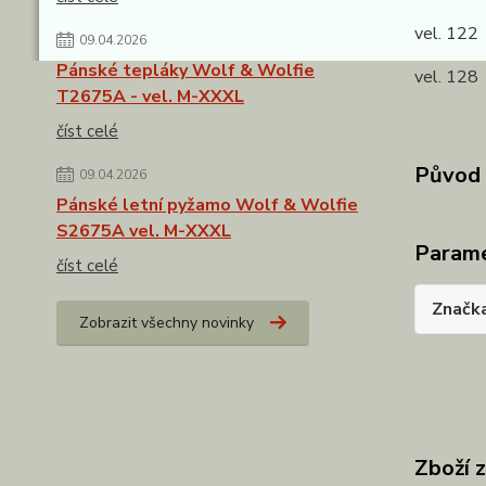
vel. 122
09.04.2026
Pánské tepláky Wolf & Wolfie
vel. 128
T2675A - vel. M-XXXL
číst celé
Původ 
09.04.2026
Pánské letní pyžamo Wolf & Wolfie
S2675A vel. M-XXXL
Param
číst celé
Značk
Zobrazit všechny novinky
Zboží 