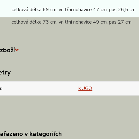
 celková délka 69 cm, vnitřní nohavice 47 cm, pas 26,5 cm
 celková délka 73 cm, vnitřní nohavice 49 cm, pas 27 cm
zboží
etry
a
KUGO
zařazeno v kategoriích