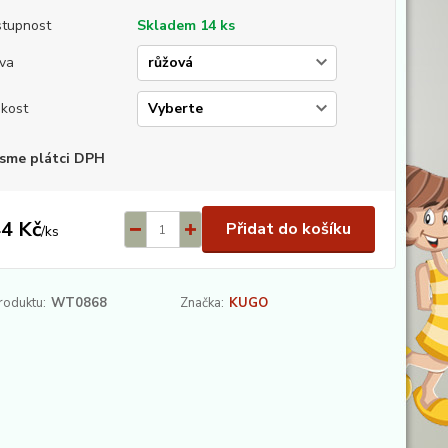
tupnost
Skladem 14 ks
va
ikost
sme plátci DPH
4 Kč
Přidat do košíku
/
ks
roduktu:
WT0868
Značka:
KUGO