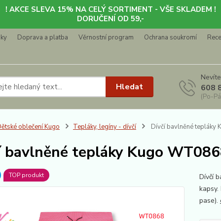
! AKCE SLEVA 15% NA CELÝ SORTIMENT - VŠE SKLADEM !
DORUČENÍ OD 59,-
nky
Doprava a platba
Věrnostní program
Ochrana soukromí
Rec
Nevíte
Hledat
608 
(Po-Pá
ětské oblečení Kugo
Tepláky, legíny - dívčí
Dívčí bavlněné tepláky
í bavlněné tepláky Kugo WT086
TOP produkt
Dívčí 
kapsy.
pase).