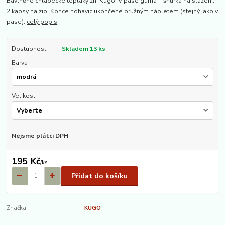
Bavlněné chlapecké tepláky zn. Kugo. V pase guma + šňůrka na stažení.
2 kapsy na zip. Konce nohavic ukončené pružným nápletem (stejný jako v
pase).
celý popis
Dostupnost
Skladem 13 ks
Barva
Velikost
Nejsme plátci DPH
195 Kč
/
ks
Přidat do košíku
Značka:
KUGO