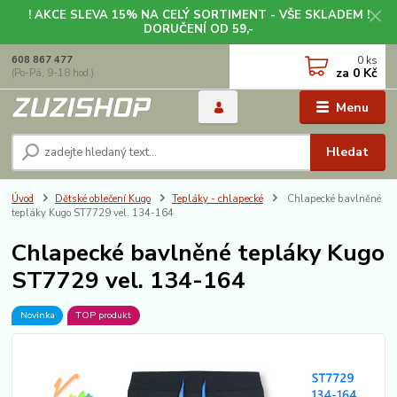
! AKCE SLEVA 15% NA CELÝ SORTIMENT - VŠE SKLADEM !
DORUČENÍ OD 59,-
0
ks
608 867 477
za
0 Kč
(Po-Pá, 9-18 hod.)
Menu
Hledat
Úvod
Dětské oblečení Kugo
Tepláky - chlapecké
Chlapecké bavlněné
tepláky Kugo ST7729 vel. 134-164
Chlapecké bavlněné tepláky Kugo
ST7729 vel. 134-164
Novinka
TOP produkt