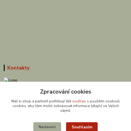
Kontakty
Zpracování cookies
608 867 477
(Po-Pá, 9-18 hod.)
Náš e-shop a partneři potřebují Váš
souhlas
s použitím souborů
cookies, aby Vám mohli zobrazovat informace týkající se Vašich
obchod@zuzishop.cz
zájmů.
Souhlasím
Nastavení