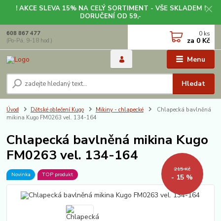
! AKCE SLEVA 15% NA CELÝ SORTIMENT - VŠE SKLADEM !
DORUČENÍ OD 59,-
0
ks
608 867 477
za
0 Kč
(Po-Pá, 9-18 hod.)
Menu
Hledat
Úvod
Dětské oblečení Kugo
Mikiny - chlapecké
Chlapecká bavlněná
mikina Kugo FM0263 vel. 134-164
Chlapecká bavlněná mikina Kugo
FM0263 vel. 134-164
215 Kč
Novinka
TOP produkt
- 15 %